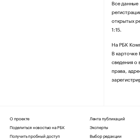
Все данные
регистрации
открытых ре
1:15.
На РБК Ком
В карточке
сведения о 
права, адре
зарегистри
О проекте
Лента публикаций
Поделиться новостью на РБК
Эксперты
Получить пробный доступ
Выбор редакции