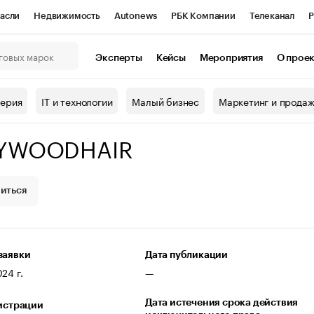
асли
Недвижимость
Autonews
РБК Компании
Телеканал
Р
К Курсы
РБК Life
Тренды
Визионеры
Национальные проекты
Эксперты
Кейсы
Мероприятия
О прое
онный клуб
Исследования
Кредитные рейтинги
Франшизы
Г
терия
IT и технологии
Малый бизнес
Маркетинг и прода
Проверка контрагентов
Политика
Экономика
Бизнес
YWOODHAIR
ы
иться
заявки
Дата публикации
24 г.
—
Дата истечения срока действия
гистрации