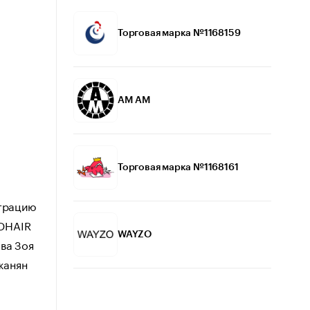
Торговая марка №1168159
AM АМ
Торговая марка №1168161
страцию
ODHAIR
WAYZO
ва Зоя
жанян