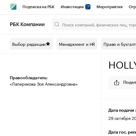
Подписка на РБК
Инвестиции
Мероприятия
Отр
Спорт
Школа управления РБК
РБК Образование
РБ
РБК Компании
Город
Стиль
Крипто
РБК Бизнес-среда
Дискусси
Выбор редакции
Менеджмент и HR
Право и бухгал
Спецпроекты СПб
Конференции СПб
Спецпроекты
HOLL
Технологии и медиа
Финансы
Рынок наличной валют
Правообладатель:
«Лаперикова Зоя Александровна»
Подел
Дата подачи 
29 октября 20
Дата гос. ре