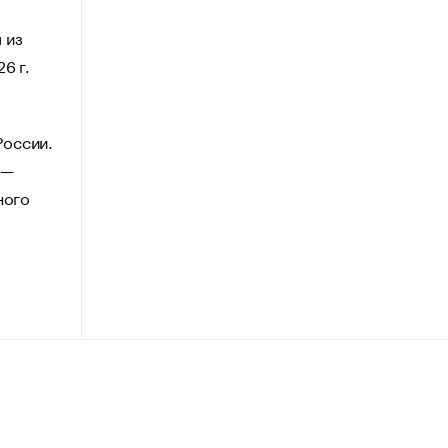
 из
6 г.
России.
 —
ного