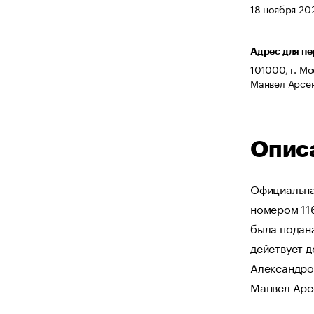
18 ноября 202
Адрес для п
101000, г. Мо
Манвел Арсе
Опис
Официальна
номером 116
была подан
действует д
Александров
Манвел Арс