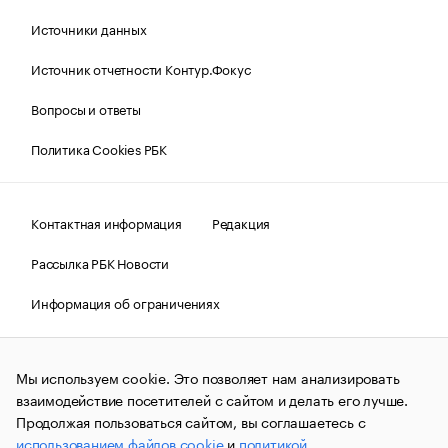
Источники данных
Источник отчетности Контур.Фокус
Вопросы и ответы
Политика Cookies РБК
Контактная информация
Редакция
Рассылка РБК Новости
Информация об ограничениях
Правовая информация
О соблюдении авторских прав
Мы используем cookie. Это позволяет нам анализировать
© АО «РОСБИЗНЕСКОНСАЛТИНГ»,
1995–2026.
Сообщения
и материалы информационного агентства «РБК»
взаимодействие посетителей с сайтом и делать его лучше.
(зарегистрировано Федеральной службой по надзору в сфере
Продолжая пользоваться сайтом, вы соглашаетесь с
связи, информационных технологий и массовых
использованием файлов cookie
и
политикой
коммуникаций (Роскомнадзор) 09.12.2015 за номером ИА