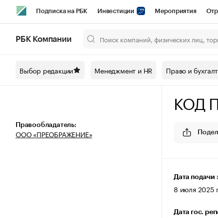
Подписка на РБК
Инвестиции
Мероприятия
Отр
Спорт
Школа управления РБК
РБК Образование
РБ
РБК Компании
Город
Стиль
Крипто
РБК Бизнес-среда
Дискусси
Выбор редакции
Менеджмент и HR
Право и бухгал
Спецпроекты СПб
Конференции СПб
Спецпроекты
КОД 
Технологии и медиа
Финансы
Рынок наличной валют
Правообладатель:
ООО «ПРЕОБРАЖЕНИЕ»
Подел
Дата подачи 
8 июля 2025 г
Дата гос. ре