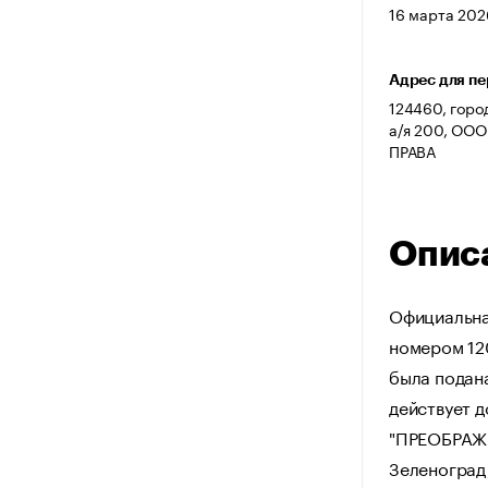
16 марта 2026
Адрес для п
124460, горо
а/я 200, ОО
ПРАВА
Опис
Официальна
номером 12
была подан
действует 
"ПРЕОБРАЖЕ
Зеленоград