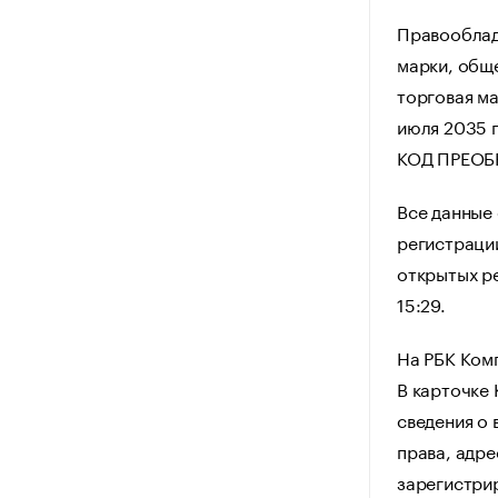
Правооблад
марки, общ
торговая ма
июля 2035 
КОД ПРЕОБР
Все данные
регистрации
открытых ре
15:29.
На РБК Ком
В карточке
сведения о 
права, адре
зарегистри