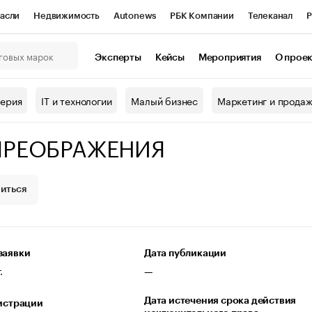
асли
Недвижимость
Autonews
РБК Компании
Телеканал
Р
К Курсы
РБК Life
Тренды
Визионеры
Национальные проекты
Эксперты
Кейсы
Мероприятия
О прое
онный клуб
Исследования
Кредитные рейтинги
Франшизы
Г
терия
IT и технологии
Малый бизнес
Маркетинг и прода
Проверка контрагентов
Политика
Экономика
Бизнес
ПРЕОБРАЖЕНИЯ
ы
иться
заявки
Дата публикации
.
—
Дата истечения срока действия
гистрации