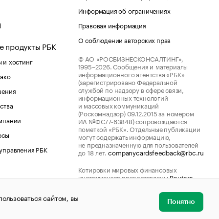
Информация об ограничениях
d
Правовая информация
О соблюдении авторских прав
е продукты РБК
© АО «РОСБИЗНЕСКОНСАЛТИНГ»,
 и хостинг
1995–2026.
Сообщения и материалы
информационного агентства «РБК»
лако
(зарегистрировано Федеральной
службой по надзору в сфере связи,
шения
информационных технологий
ства
и массовых коммуникаций
(Роскомнадзор) 09.12.2015 за номером
мпании
ИА №ФС77-63848) сопровождаются
пометкой «РБК». Отдельные публикации
рсы
могут содержать информацию,
не предназначенную для пользователей
управления РБК
до 18 лет.
companycardsfeedback@rbc.ru
Котировки мировых финансовых
инструментов предоставлены
Reuters
пользоваться сайтом, вы
Понятно