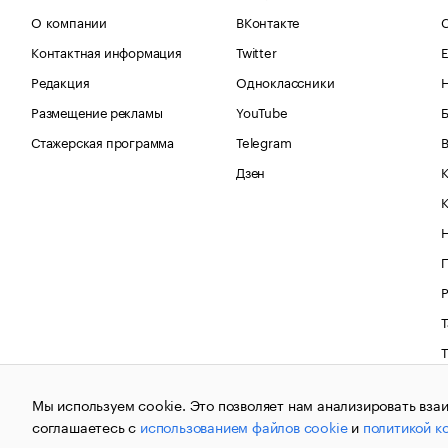
О компании
ВКонтакте
С
Контактная информация
Twitter
Е
Редакция
Одноклассники
Размещение рекламы
YouTube
Стажерская программа
Telegram
В
Дзен
К
Р
Т
Мы используем cookie. Это позволяет нам анализировать взаи
К
соглашаетесь с
использованием файлов cookie
и
политикой к