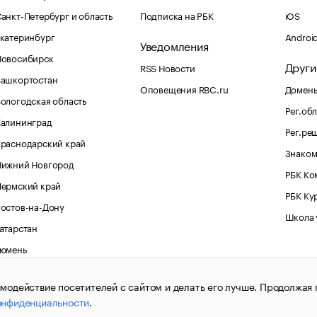
анкт-Петербург и область
Подписка на РБК
iOS
катеринбург
Androi
Уведомления
Новосибирск
Други
RSS Новости
Башкортостан
Оповещения RBC.ru
Домены
ологодская область
Рег.об
Калининград
Рег.ре
раснодарский край
Знаком
Нижний Новгород
РБК Ко
Пермский край
РБК Ку
остов-на-Дону
Школа 
атарстан
Тюмень
Черноземье
модействие посетителей с сайтом и делать его лучше. Продолжая 
авказ
онфиденциальности
.