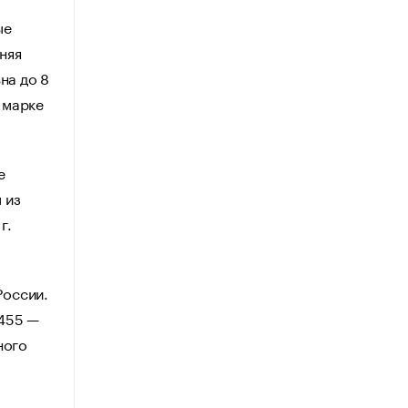
ые
няя
на до 8
 марке
е
 из
г.
России.
455 —
ного