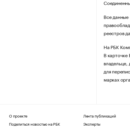
Соединенны
Все данные 
правооблад
реестров да
На РБК Ком
В карточке
владельце, 
для перепис
марках орг
О проекте
Лента публикаций
Поделиться новостью на РБК
Эксперты