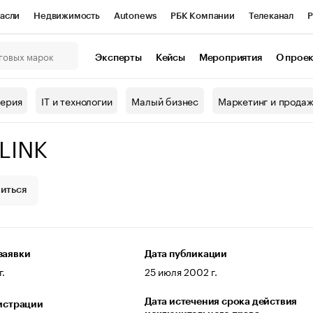
асли
Недвижимость
Autonews
РБК Компании
Телеканал
Р
К Курсы
РБК Life
Тренды
Визионеры
Национальные проекты
Эксперты
Кейсы
Мероприятия
О прое
онный клуб
Исследования
Кредитные рейтинги
Франшизы
Г
терия
IT и технологии
Малый бизнес
Маркетинг и прода
Проверка контрагентов
Политика
Экономика
Бизнес
LINK
ы
иться
заявки
Дата публикации
г.
25 июля 2002 г.
Дата истечения срока действия
гистрации