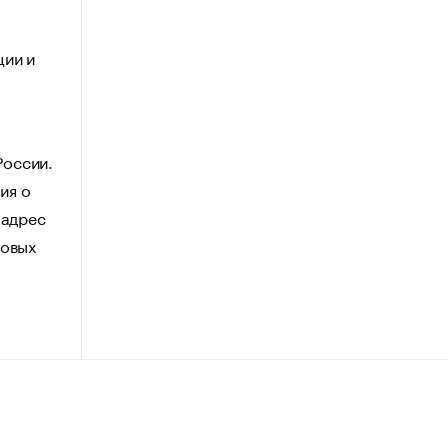
ции и
России.
ия о
 адрес
говых