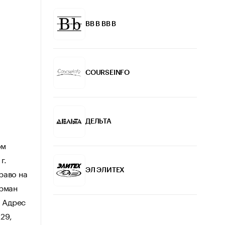
BB B ВВ В
COURSEINFO
ДЕЛЬТА
ом
г.
раво на
ЭЛ ЭЛИТЕХ
арман
 Адрес
29,