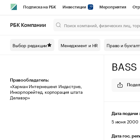
Подписка на РБК
Инвестиции
Мероприятия
Отр
Спорт
Школа управления РБК
РБК Образование
РБ
РБК Компании
Город
Стиль
Крипто
РБК Бизнес-среда
Дискусси
Выбор редакции
Менеджмент и HR
Право и бухгал
Спецпроекты СПб
Конференции СПб
Спецпроекты
BASS 
Технологии и медиа
Финансы
Рынок наличной валют
Правообладатель:
«Харман Интернешенл Индастриз,
Подел
Инкорпорейтед, корпорация штата
Делавэр»
Дата подачи 
5 июня 2000 
Дата гос. ре