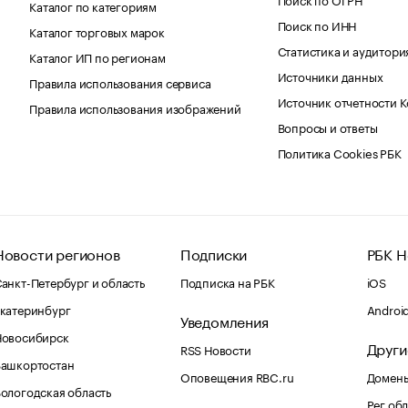
Каталог по категориям
Поиск по ИНН
Каталог торговых марок
Статистика и аудитори
Каталог ИП по регионам
Источники данных
Правила использования сервиса
Источник отчетности 
Правила использования изображений
Вопросы и ответы
Политика Cookies РБК
Новости регионов
Подписки
РБК Н
анкт-Петербург и область
Подписка на РБК
iOS
катеринбург
Androi
Уведомления
Новосибирск
Други
RSS Новости
Башкортостан
Оповещения RBC.ru
Домены
ологодская область
Рег.об