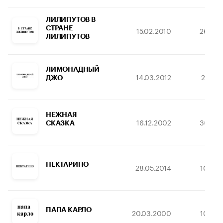
ЛИЛИПУТОВ В
СТРАНЕ
15.02.2010
26.09.
ЛИЛИПУТОВ
ЛИМОНАДНЫЙ
14.03.2012
22.02.
ДЖО
НЕЖНАЯ
16.12.2002
30.03.
СКАЗКА
НЕКТАРИНО
28.05.2014
10.04.
ПАПА КАРЛО
20.03.2000
10.08.