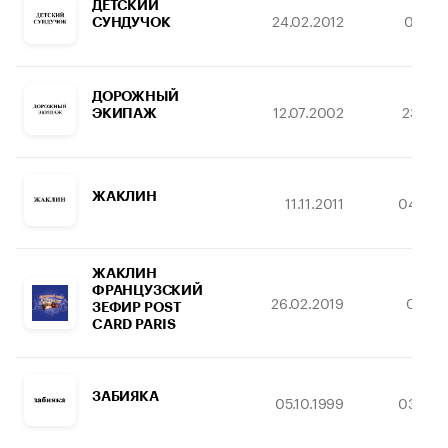
ДЕТСКИЙ
24.02.2012
01.02.
СУНДУЧОК
ДОРОЖНЫЙ
12.07.2002
23.10.
ЭКИПАЖ
ЖАКЛИН
11.11.2011
04.05.
ЖАКЛИН
ФРАНЦУЗСКИЙ
26.02.2019
03.11.
ЗЕФИР POST
CARD PARIS
ЗАБИЯКА
05.10.1999
03.08.