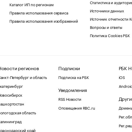
Статистика и аудитори
Каталог ИП по регионам
Источники данных
Правила использования сервиса
Источник отчетности 
Правила использования изображений
Вопросы и ответы
Политика Cookies РБК
Новости регионов
Подписки
РБК Н
анкт-Петербург и область
Подписка на РБК
iOS
катеринбург
Androi
Уведомления
Новосибирск
Други
RSS Новости
Башкортостан
Оповещения RBC.ru
Домены
ологодская область
Рег.об
Калининград
Рег.ре
раснодарский край