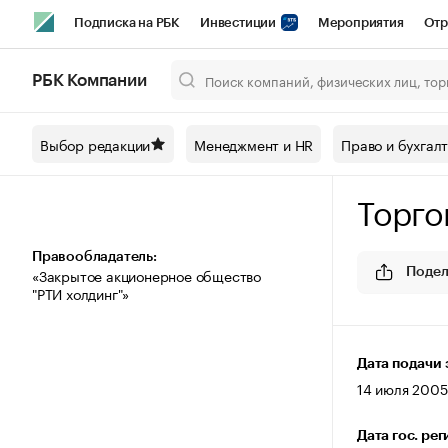
Подписка на РБК
Инвестиции
Мероприятия
Отр
Спорт
Школа управления РБК
РБК Образование
РБ
РБК Компании
Город
Стиль
Крипто
РБК Бизнес-среда
Дискусси
Выбор редакции
Менеджмент и HR
Право и бухгал
Спецпроекты СПб
Конференции СПб
Спецпроекты
Торго
Технологии и медиа
Финансы
Рынок наличной валют
Правообладатель:
«Закрытое акционерное общество
Подел
"РТИ холдинг"»
Дата подачи 
14 июля 2005 
Дата гос. ре