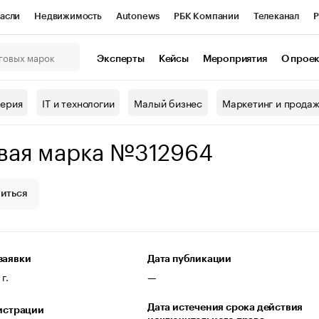
асли
Недвижимость
Autonews
РБК Компании
Телеканал
Р
К Курсы
РБК Life
Тренды
Визионеры
Национальные проекты
Эксперты
Кейсы
Мероприятия
О прое
онный клуб
Исследования
Кредитные рейтинги
Франшизы
Г
терия
IT и технологии
Малый бизнес
Маркетинг и прода
Проверка контрагентов
Политика
Экономика
Бизнес
вая марка №312964
ы
иться
заявки
Дата публикации
г.
—
Дата истечения срока действия
гистрации