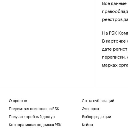
Все данные 
правооблад
реестров да
На РБК Ком
В карточке
дате регист
переписки, 
марках орг
О проекте
Лента публикаций
Поделиться новостью на РБК
Эксперты
Получить пробный доступ
Выбор редакции
Корпоративная подписка РБК
Кейсы