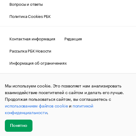
Вопросы и ответы
Политика Cookies РБК
Контактная информация
Редакция
Рассылка РБК Новости
Информация об ограничениях
Правовая информация
О соблюдении авторских прав
Мы используем cookie. Это позволяет нам анализировать
© АО «РОСБИЗНЕСКОНСАЛТИНГ»,
1995–2026.
Сообщения
и материалы информационного агентства «РБК»
взаимодействие посетителей с сайтом и делать его лучше.
(зарегистрировано Федеральной службой по надзору в сфере
Продолжая пользоваться сайтом, вы соглашаетесь с
связи, информационных технологий и массовых
использованием файлов cookie
и
политикой
коммуникаций (Роскомнадзор) 09.12.2015 за номером ИА
№ФС77-63848) сопровождаются пометкой «РБК». Отдельные
конфиденциальности
.
публикации могут содержать информацию,
не предназначенную для пользователей
до 18 лет.
companycardsfeedback@rbc.ru
Понятно
Добавить
Главное
Эксперты
Кейсы
Мероприятия