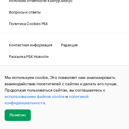
Вопросы и ответы
Политика Cookies РБК
Контактная информация
Редакция
Рассылка РБК Новости
Информация об ограничениях
Мы используем cookie. Это позволяет нам анализировать
Правовая информация
О соблюдении авторских прав
взаимодействие посетителей с сайтом и делать его лучше.
Продолжая пользоваться сайтом, вы соглашаетесь с
© АО «РОСБИЗНЕСКОНСАЛТИНГ»,
1995–2026.
Сообщения
и материалы информационного агентства «РБК»
использованием файлов cookie
и
политикой
(зарегистрировано Федеральной службой по надзору в сфере
конфиденциальности
.
связи, информационных технологий и массовых
коммуникаций (Роскомнадзор) 09.12.2015 за номером ИА
№ФС77-63848) сопровождаются пометкой «РБК». Отдельные
Понятно
публикации могут содержать информацию,
не предназначенную для пользователей
Добавить
Главное
Эксперты
Кейсы
Мероприятия
до 18 лет.
companycardsfeedback@rbc.ru
новость