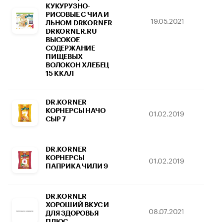
КУКУРУЗНО-
РИСОВЫЕ С ЧИА И
19.05.2021
06.
ЛЬНОМ DRKORNER
DRKORNER.RU
ВЫСОКОЕ
СОДЕРЖАНИЕ
ПИЩЕВЫХ
ВОЛОКОН ХЛЕБЕЦ
15 ККАЛ
DR.KORNER
КОРНЕРСЫ НАЧО
01.02.2019
07
СЫР 7
DR.KORNER
КОРНЕРСЫ
01.02.2019
07
ПАПРИКА ЧИЛИ 9
DR.KORNER
ХОРОШИЙ ВКУС И
08.07.2021
09
ДЛЯ ЗДОРОВЬЯ
ПЛЮС