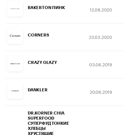
BAKERTON ПИНК
12.08.2020
20
CORNERS
23.03.2020
22
CRAZY GLAZY
03.06.2019
25
DANKLER
20.06.2019
1
DR.KORNER CHIA
SUPERFOOD
СУПЕРФУД ТОНКИЕ
ХЛЕБЦЫ
ХРУСТЯЩИЕ