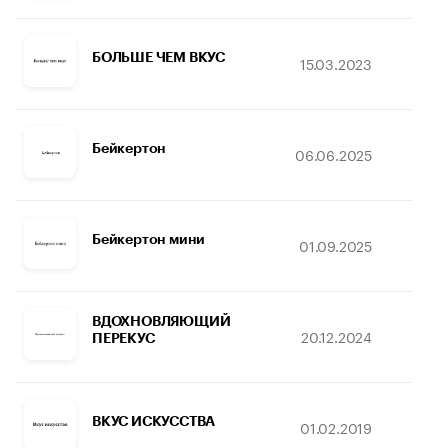
БОЛЬШЕ ЧЕМ ВКУС
15.03.2023
15
Бейкертон
06.06.2025
16
Бейкертон мини
01.09.2025
1
ВДОХНОВЛЯЮЩИЙ
20.12.2024
05
ПЕРЕКУС
ВКУС ИСКУССТВА
01.02.2019
10