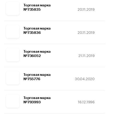
Торговая марка
20.11.2019
15
№735835
Торговая марка
20.11.2019
15
№735836
Торговая марка
21.11.2019
15
№736052
Торговая марка
30.04.2020
31
№755776
Торговая марка
16.12.1996
02
№793993