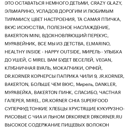
ЭТО ОСТАВАТЬСЯ НЕМНОГО ДЕТЬМИ, CRAZY GLAZY,
ЭЛЬМАРИНО, УСЛАДОВ ДОРОГИМ И ЛЮБИМЫМ
ТИРАМИСУ, ЦВЕТ НАСТРОЕНИЯ, ТА САМАЯ ПТИЧКА,
ВКУС ИСКУССТВА, ПОЛЕЗНОЕ НАСЛАЖДЕНИЕ,
BAKERTON MINI, ВДОХНОВЛЯЮЩИЙ ПЕРЕКУС,
МУРАВЕЙНИК, ВСЕ МЫ ИЗ ДЕТСТВА, ELMARINO,
HEALTHY INSIDE - HAPPY OUTSIDE, МИРЕЛЬ - УЛЫБКА
ДО УШЕЙ, С MIREL ВАМ БУДЕТ ВЕСЕЛЕЙ, VEGAN,
КЛУБНИЧНАЯ ВУАЛЬ, МОКАПЧИКИ, ОРФЕЙ,
DR.KORNER КОРНЕРСЫ ПАПРИКА ЧИЛИ 9, JR.KORNER,
BAKERTON, БОЛЬШЕ ЧЕМ ВКУС, Мирель, DANKLER,
МУРАВЕЙКА, BAKERTON ПИНК, СЛАСИБО, ЧАСТНАЯ
ГАЛЕРЕЯ, MIREL, DR.KORNER CHIA SUPERFOOD
СУПЕРФУД ТОНКИЕ ХЛЕБЦЫ ХРУСТЯЩИЕ КУКУРУЗНО-
РИСОВЫЕ С ЧИА И ЛЬНОМ DRKORNER DRKORNER.RU
ВЫСОКОЕ СОДЕРЖАНИЕ ПИЩЕВЫХ ВОЛОКОН