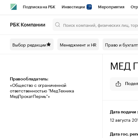
Подписка на РБК
Инвестиции
Мероприятия
Отр
Спорт
Школа управления РБК
РБК Образование
РБ
РБК Компании
Город
Стиль
Крипто
РБК Бизнес-среда
Дискусси
Выбор редакции
Менеджмент и HR
Право и бухгал
Спецпроекты СПб
Конференции СПб
Спецпроекты
МЕД 
Технологии и медиа
Финансы
Рынок наличной валют
Правообладатель:
«Общество с ограниченной
Подел
ответственностью "МедТехника
МедПрокатПермь"»
Дата подачи 
12 августа 201
Дата гос. ре