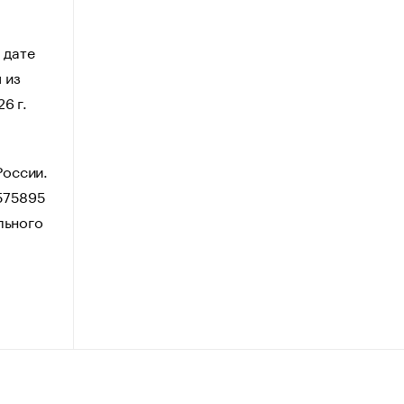
 дате
 из
6 г.
России.
575895
льного