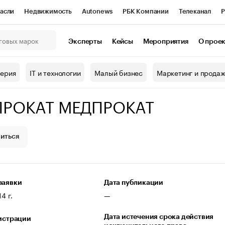
асли
Недвижимость
Autonews
РБК Компании
Телеканал
Р
К Курсы
РБК Life
Тренды
Визионеры
Национальные проекты
Эксперты
Кейсы
Мероприятия
О прое
онный клуб
Исследования
Кредитные рейтинги
Франшизы
Г
терия
IT и технологии
Малый бизнес
Маркетинг и прода
Проверка контрагентов
Политика
Экономика
Бизнес
ПРОКАТ МЕДПРОКАТ
ы
иться
заявки
Дата публикации
4 г.
—
Дата истечения срока действия
гистрации