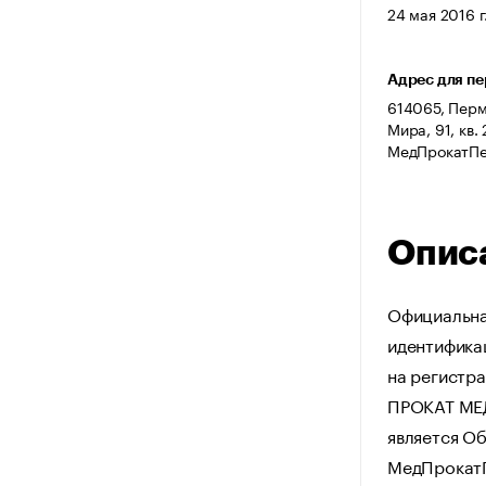
24 мая 2016 г
Адрес для п
614065, Пермс
Мира, 91, кв
МедПрокатПе
Опис
Официальна
идентифика
на регистра
ПРОКАТ МЕД
является О
МедПрокатПе