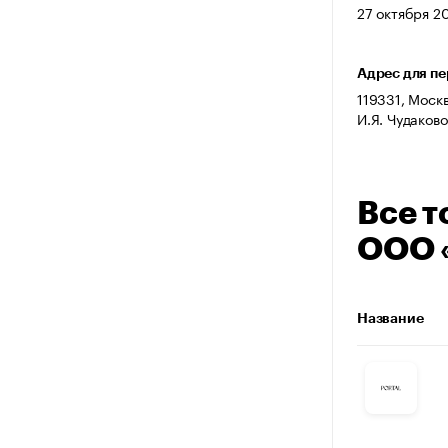
27 октября 20
Адрес для п
119331, Москва
И.Я. Чудаков
Все т
ООО 
Название