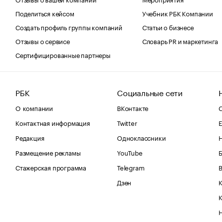
Поделиться кейсом
Учебник РБК Компании
Создать профиль группы компаний
Статьи о бизнесе
Отзывы о сервисе
Словарь PR и маркетинга
Сертифицированные партнеры
РБК
Социальные сети
О компании
ВКонтакте
С
Контактная информация
Twitter
Е
Редакция
Одноклассники
Размещение рекламы
YouTube
Стажерская программа
Telegram
В
Дзен
К