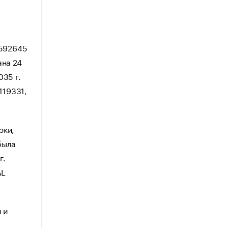
 592645
ана 24
035 г.
119331,
рки,
была
г.
AL
 и