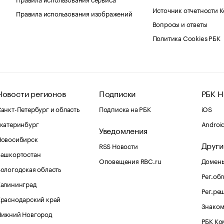
Источник отчетности 
Правила использования изображений
Вопросы и ответы
Политика Cookies РБК
Новости регионов
Подписки
РБК Н
анкт-Петербург и область
Подписка на РБК
iOS
катеринбург
Androi
Уведомления
Новосибирск
Други
RSS Новости
Башкортостан
Оповещения RBC.ru
Домены
ологодская область
Рег.об
Калининград
Рег.ре
раснодарский край
Знаком
Нижний Новгород
РБК Ко