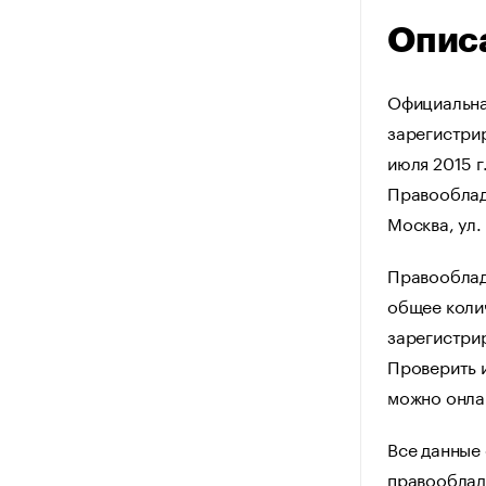
Опис
Официальна
зарегистрир
июля 2015 г
Правооблад
Москва, ул. 
Правооблад
общее колич
зарегистрир
Проверить 
можно онла
Все данные 
правооблад