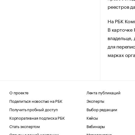
реестров да
На РБК Ком
В карточке
владельце, 
для перепис
марках орг
О проекте
Лента публикаций
Поделиться новостью на РБК
Эксперты
Получить пробный доступ
Выбор редакции
Корпоративная подписка РБК
Кейсы
Стать экспертом
Вебинары
Отзывы о вашей компании
Мероприятия