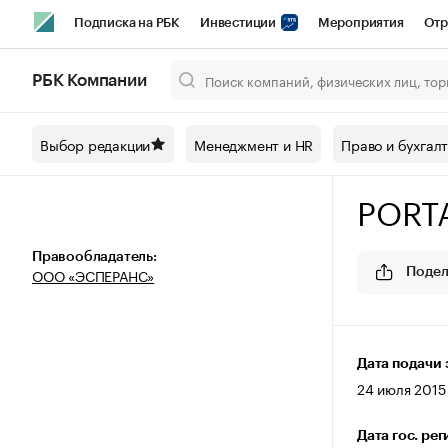
Подписка на РБК
Инвестиции
Мероприятия
Отр
Спорт
Школа управления РБК
РБК Образование
РБ
РБК Компании
Город
Стиль
Крипто
РБК Бизнес-среда
Дискусси
Выбор редакции
Менеджмент и HR
Право и бухгал
Спецпроекты СПб
Конференции СПб
Спецпроекты
PORT
Технологии и медиа
Финансы
Рынок наличной валют
Правообладатель:
ООО «ЭСПЕРАНС»
Подел
Дата подачи 
24 июля 2015 
Дата гос. ре