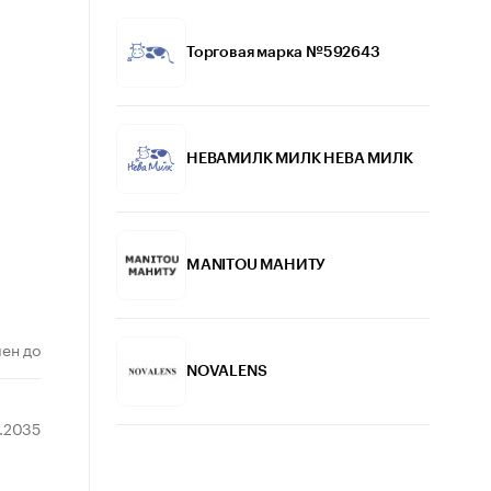
Торговая марка №592643
НЕВАМИЛК МИЛК НЕВА МИЛК
MANITOU МАНИТУ
ен до
NOVALENS
1.2035