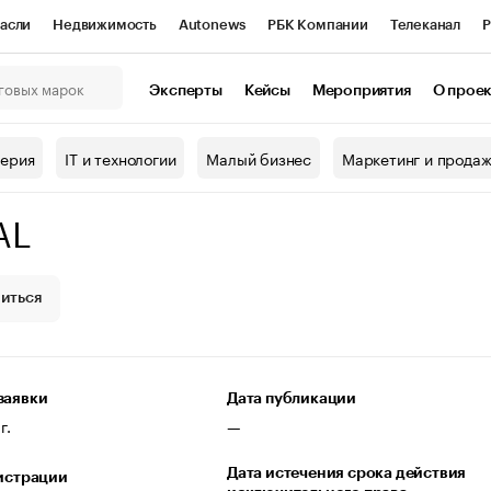
асли
Недвижимость
Autonews
РБК Компании
Телеканал
Р
К Курсы
РБК Life
Тренды
Визионеры
Национальные проекты
Эксперты
Кейсы
Мероприятия
О прое
онный клуб
Исследования
Кредитные рейтинги
Франшизы
Г
терия
IT и технологии
Малый бизнес
Маркетинг и прода
Проверка контрагентов
Политика
Экономика
Бизнес
AL
ы
иться
заявки
Дата публикации
г.
—
Дата истечения срока действия
гистрации