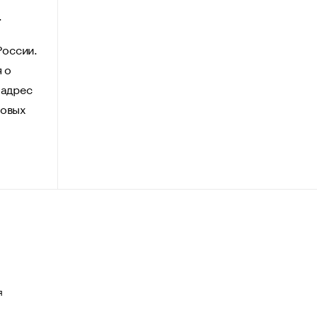
.
России.
 о
 адрес
говых
я