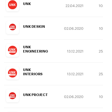
UNK
22.04.2021
10.12.2
UNK DESIGN
02.06.2020
10.10.2
UNK
13.12.2021
25.02.2
ENGINEERING
UNK
13.12.2021
25.02.2
INTERIORS
UNK PROJECT
02.06.2020
10.10.2