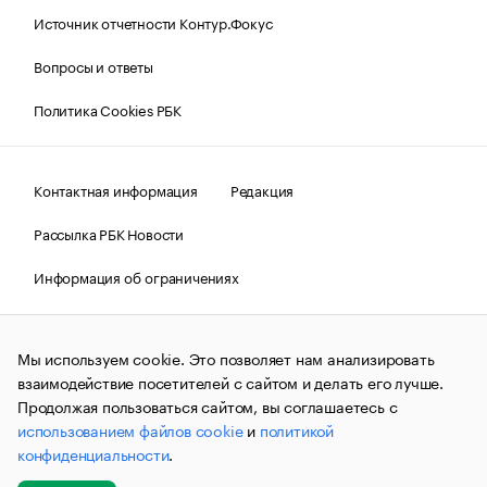
Источник отчетности Контур.Фокус
Вопросы и ответы
Политика Cookies РБК
Контактная информация
Редакция
Рассылка РБК Новости
Информация об ограничениях
Правовая информация
О соблюдении авторских прав
Мы используем cookie. Это позволяет нам анализировать
© АО «РОСБИЗНЕСКОНСАЛТИНГ»,
1995–2026.
Сообщения
и материалы информационного агентства «РБК»
взаимодействие посетителей с сайтом и делать его лучше.
(зарегистрировано Федеральной службой по надзору в сфере
Продолжая пользоваться сайтом, вы соглашаетесь с
связи, информационных технологий и массовых
использованием файлов cookie
и
политикой
коммуникаций (Роскомнадзор) 09.12.2015 за номером ИА
№ФС77-63848) сопровождаются пометкой «РБК». Отдельные
конфиденциальности
.
публикации могут содержать информацию,
не предназначенную для пользователей