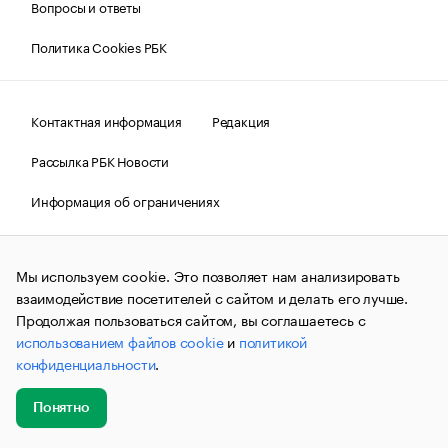
Вопросы и ответы
Политика Cookies РБК
Контактная информация
Редакция
Рассылка РБК Новости
Информация об ограничениях
Правовая информация
О соблюдении авторских прав
Мы используем cookie. Это позволяет нам анализировать
© АО «РОСБИЗНЕСКОНСАЛТИНГ»,
1995–2026.
Сообщения
и материалы информационного агентства «РБК»
взаимодействие посетителей с сайтом и делать его лучше.
(зарегистрировано Федеральной службой по надзору в сфере
Продолжая пользоваться сайтом, вы соглашаетесь с
связи, информационных технологий и массовых
использованием файлов cookie
и
политикой
коммуникаций (Роскомнадзор) 09.12.2015 за номером ИА
№ФС77-63848) сопровождаются пометкой «РБК». Отдельные
конфиденциальности
.
публикации могут содержать информацию,
не предназначенную для пользователей
до 18 лет.
companycardsfeedback@rbc.ru
Понятно
Добавить
Главное
Эксперты
Кейсы
Мероприятия
новость