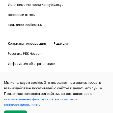
Источник отчетности Контур.Фокус
Вопросы и ответы
Политика Cookies РБК
Контактная информация
Редакция
Рассылка РБК Новости
Информация об ограничениях
Правовая информация
О соблюдении авторских прав
Мы используем cookie. Это позволяет нам анализировать
© АО «РОСБИЗНЕСКОНСАЛТИНГ»,
1995–2026.
Сообщения
и материалы информационного агентства «РБК»
взаимодействие посетителей с сайтом и делать его лучше.
(зарегистрировано Федеральной службой по надзору в сфере
Продолжая пользоваться сайтом, вы соглашаетесь с
связи, информационных технологий и массовых
использованием файлов cookie
и
политикой
коммуникаций (Роскомнадзор) 09.12.2015 за номером ИА
№ФС77-63848) сопровождаются пометкой «РБК». Отдельные
конфиденциальности
.
публикации могут содержать информацию,
не предназначенную для пользователей