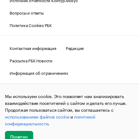
Вопросы и ответы
Политика Cookies РБК
Контактная информация
Редакция
Рассылка РБК Новости
Информация об ограничениях
Правовая информация
О соблюдении авторских прав
Мы используем cookie. Это позволяет нам анализировать
© АО «РОСБИЗНЕСКОНСАЛТИНГ»,
1995–2026.
Сообщения
и материалы информационного агентства «РБК»
взаимодействие посетителей с сайтом и делать его лучше.
(зарегистрировано Федеральной службой по надзору в сфере
Продолжая пользоваться сайтом, вы соглашаетесь с
связи, информационных технологий и массовых
использованием файлов cookie
и
политикой
коммуникаций (Роскомнадзор) 09.12.2015 за номером ИА
№ФС77-63848) сопровождаются пометкой «РБК». Отдельные
конфиденциальности
.
публикации могут содержать информацию,
не предназначенную для пользователей
до 18 лет.
companycardsfeedback@rbc.ru
Понятно