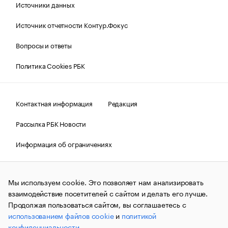
Источники данных
Источник отчетности Контур.Фокус
Вопросы и ответы
Политика Cookies РБК
Контактная информация
Редакция
Рассылка РБК Новости
Информация об ограничениях
Правовая информация
О соблюдении авторских прав
Мы используем cookie. Это позволяет нам анализировать
© АО «РОСБИЗНЕСКОНСАЛТИНГ»,
1995–2026.
Сообщения
и материалы информационного агентства «РБК»
взаимодействие посетителей с сайтом и делать его лучше.
(зарегистрировано Федеральной службой по надзору в сфере
Продолжая пользоваться сайтом, вы соглашаетесь с
связи, информационных технологий и массовых
использованием файлов cookie
и
политикой
коммуникаций (Роскомнадзор) 09.12.2015 за номером ИА
№ФС77-63848) сопровождаются пометкой «РБК». Отдельные
конфиденциальности
.