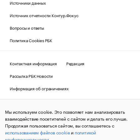
Источники данных
Источник отчетности Контур.Фокус
Вопросы и ответы
Политика Cookies РБК
Контактная информация
Редакция
Рассылка РБК Новости
Информация об ограничениях
Правовая информация
О соблюдении авторских прав
Мы используем cookie. Это позволяет нам анализировать
© АО «РОСБИЗНЕСКОНСАЛТИНГ»,
1995–2026.
Сообщения
и материалы информационного агентства «РБК»
взаимодействие посетителей с сайтом и делать его лучше.
(зарегистрировано Федеральной службой по надзору в сфере
Продолжая пользоваться сайтом, вы соглашаетесь с
связи, информационных технологий и массовых
использованием файлов cookie
и
политикой
коммуникаций (Роскомнадзор) 09.12.2015 за номером ИА
№ФС77-63848) сопровождаются пометкой «РБК». Отдельные
конфиденциальности
.