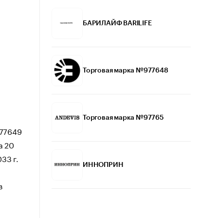
БАРИЛАЙФ BARILIFE
Торговая марка №977648
Торговая марка №97765
977649
а 20
33 г.
ИННОПРИН
в