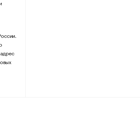
и
России.
о
 адрес
говых