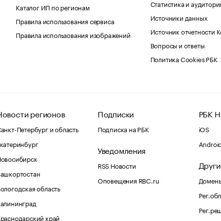
Статистика и аудитори
Каталог ИП по регионам
Источники данных
Правила использования сервиса
Источник отчетности 
Правила использования изображений
Вопросы и ответы
Политика Cookies РБК
Новости регионов
Подписки
РБК Н
анкт-Петербург и область
Подписка на РБК
iOS
катеринбург
Androi
Уведомления
Новосибирск
Други
RSS Новости
Башкортостан
Оповещения RBC.ru
Домены
ологодская область
Рег.об
Калининград
Рег.ре
раснодарский край