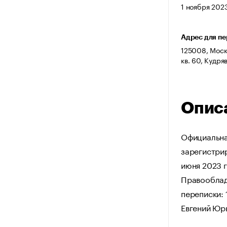
1 ноября 2023
Адрес для п
125008, Москв
кв. 60, Кудр
Опис
Официальна
зарегистрир
июня 2023 г
Правооблад
переписки: 
Евгений Юр