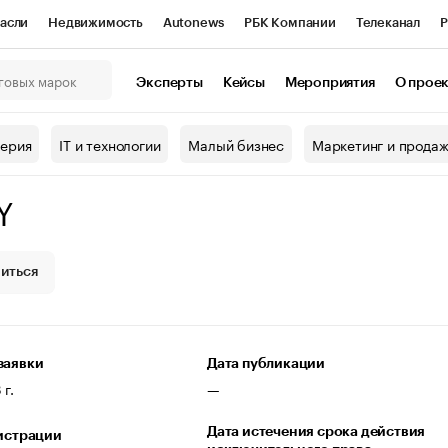
асли
Недвижимость
Autonews
РБК Компании
Телеканал
Р
К Курсы
РБК Life
Тренды
Визионеры
Национальные проекты
Эксперты
Кейсы
Мероприятия
О прое
онный клуб
Исследования
Кредитные рейтинги
Франшизы
Г
терия
IT и технологии
Малый бизнес
Маркетинг и прода
Проверка контрагентов
Политика
Экономика
Бизнес
Y
ы
иться
заявки
Дата публикации
г.
—
Дата истечения срока действия
гистрации