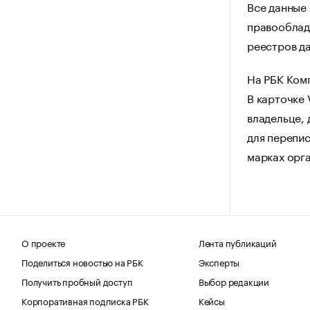
Все данные 
правооблад
реестров да
На РБК Ком
В карточке
владельце, 
для перепис
марках орг
О проекте
Лента публикаций
Поделиться новостью на РБК
Эксперты
Получить пробный доступ
Выбор редакции
Корпоративная подписка РБК
Кейсы