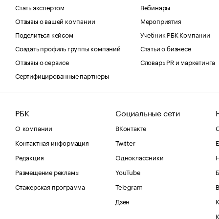
Стать экспертом
Вебинары
Отзывы о вашей компании
Мероприятия
Поделиться кейсом
Учебник РБК Компании
Создать профиль группы компаний
Статьи о бизнесе
Отзывы о сервисе
Словарь PR и маркетинга
Сертифицированные партнеры
РБК
Социальные сети
О компании
ВКонтакте
С
Контактная информация
Twitter
Е
Редакция
Одноклассники
Размещение рекламы
YouTube
Стажерская программа
Telegram
В
Дзен
К