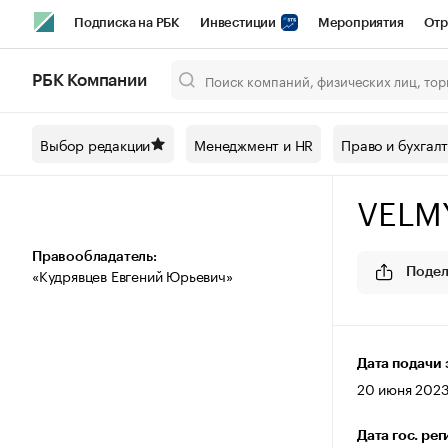
Подписка на РБК
Инвестиции
Мероприятия
Отр
Спорт
Школа управления РБК
РБК Образование
РБ
РБК Компании
Город
Стиль
Крипто
РБК Бизнес-среда
Дискусси
Выбор редакции
Менеджмент и HR
Право и бухгал
Спецпроекты СПб
Конференции СПб
Спецпроекты
VELM
Технологии и медиа
Финансы
Рынок наличной валют
Правообладатель:
«Кудрявцев Евгений Юрьевич»
Подел
Дата подачи 
20 июня 2023 
Дата гос. ре