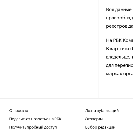
Все данные
правооблад
реестров да
На РБК Ком
В карточке
владельце, 
для перепис
марках орг
О проекте
Лента публикаций
Поделиться новостью на РБК
Эксперты
Получить пробный доступ
Выбор редакции