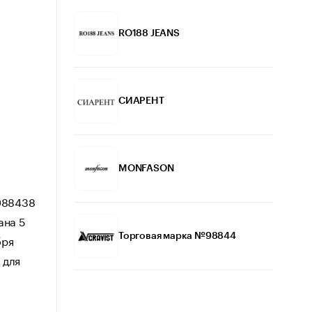
RO188 JEANS
СИАРЕНТ
MONFASON
988438
ана 5
бря
Торговая марка №98844
 для