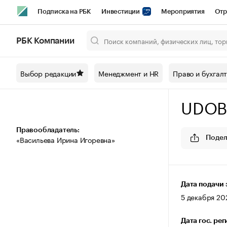
Подписка на РБК
Инвестиции
Мероприятия
Отр
Спорт
Школа управления РБК
РБК Образование
РБ
РБК Компании
Город
Стиль
Крипто
РБК Бизнес-среда
Дискусси
Выбор редакции
Менеджмент и HR
Право и бухгал
Спецпроекты СПб
Конференции СПб
Спецпроекты
UDOB
Технологии и медиа
Финансы
Рынок наличной валют
Правообладатель:
«Васильева Ирина Игоревна»
Подел
Дата подачи 
5 декабря 202
Дата гос. ре