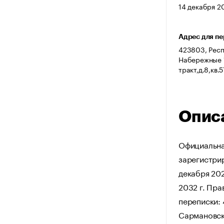
14 декабря 20
Адрес для п
423803, Респ
Набережные 
тракт,д.8,кв
Опис
Официальна
зарегистрир
декабря 202
2032 г. Пра
переписки: 
Сармановск