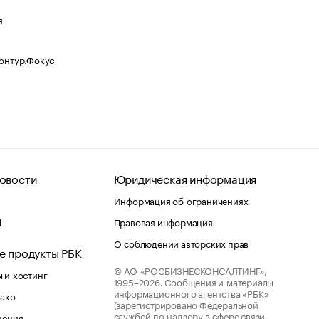
я
Контур.Фокус
овости
Юридическая информация
Информация об ограничениях
d
Правовая информация
О соблюдении авторских прав
е продукты РБК
© АО «РОСБИЗНЕСКОНСАЛТИНГ»,
 и хостинг
1995–2026.
Сообщения и материалы
информационного агентства «РБК»
лако
(зарегистрировано Федеральной
службой по надзору в сфере связи,
шения