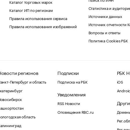
Каталог торговых марок
Статистика и аудитори
Каталог ИП по регионам
Источники данных
Правила использования сервиса
Источник отчетности 
Правила использования изображений
Вопросы и ответы
Политика Cookies РБК
Новости регионов
Подписки
РБК Н
анкт-Петербург и область
Подписка на РБК
iOS
катеринбург
Androi
Уведомления
Новосибирск
Други
RSS Новости
Башкортостан
Оповещения RBC.ru
Домены
ологодская область
Рег.об
Калининград
Рег.ре