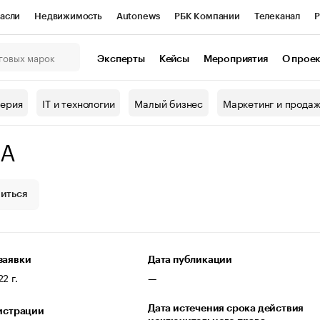
асли
Недвижимость
Autonews
РБК Компании
Телеканал
Р
К Курсы
РБК Life
Тренды
Визионеры
Национальные проекты
Эксперты
Кейсы
Мероприятия
О прое
онный клуб
Исследования
Кредитные рейтинги
Франшизы
Г
терия
IT и технологии
Малый бизнес
Маркетинг и прода
Проверка контрагентов
Политика
Экономика
Бизнес
A
ы
иться
заявки
Дата публикации
2 г.
—
Дата истечения срока действия
гистрации