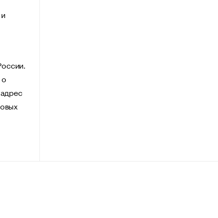
 и
.
России.
 о
 адрес
говых