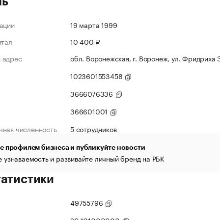
ль
ации
19 марта 1999
итал
10 400 ₽
 адрес
обл. Воронежская, г. Воронеж, ул. Фридриха Э
1023601553458
3666076336
366601001
чная численность
5 сотрудников
е профилем бизнеса и публикуйте новости
 узнаваемость и развивайте личный бренд на РБК
татистики
49755796