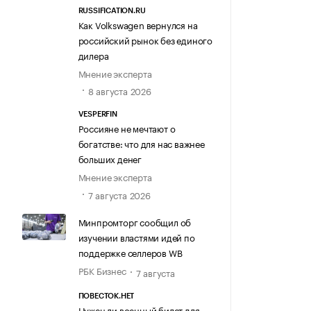
RUSSIFICATION.RU
Как Volkswagen вернулся на
российский рынок без единого
дилера
Мнение эксперта
8 августа 2026
VESPERFIN
Россияне не мечтают о
богатстве: что для нас важнее
больших денег
Мнение эксперта
7 августа 2026
Минпромторг сообщил об
изучении властями идей по
поддержке селлеров WB
РБК Бизнес
7 августа
ПОВЕСТОК.НЕТ
Нужен ли военный билет для