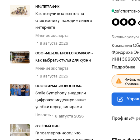
НЕФТЕТРАФИК
ДЕЙСТВУЕТ
ОБНОВ
Как получить клиентов на
спецтехнику: находим лиды в
ООО 
интернете
Мнение эксперта
Бытовые услуги
8 августа 2026
Компания Общ
Фридриха Энг
ООО «МЕБЕЛЬ БИЗНЕС КОМФОРТ»
ИНН 3666076
Как выбрать стулья для кухни
Мнение эксперта
Подробнее
8 августа 2026
Информац
Компания
ООО ФИРМА «НОВОСТОМ»
Smile Symphony внедрили
цифровое моделирование
Управ
улыбки перед винирами
Новость
8 августа 2026
Профиль
Учр
ЗЕЛЁНЫЙ ЛИСТ
Гипоаллергенность: что
скрывается за модным словом