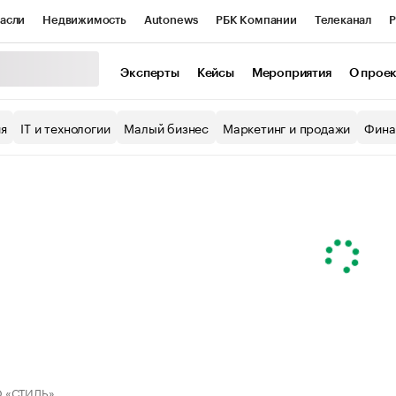
асли
Недвижимость
Autonews
РБК Компании
Телеканал
Р
К Курсы
РБК Life
Тренды
Визионеры
Национальные проекты
Эксперты
Кейсы
Мероприятия
О прое
уб
Исследования
Кредитные рейтинги
Франшизы
Газета
ия
IT и технологии
Малый бизнес
Маркетинг и продажи
Фина
Проверка контрагентов
Политика
Экономика
Бизнес
ы
 «СТИЛЬ»