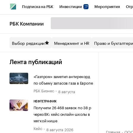
Подписка на РБК
Инвестиции
Мероприятия
Отр
Спорт
Школа управления РБК
РБК Образование
РБ
РБК Компании
Стиль
Крипто
РБК Бизнес-среда
Дискуссионный кл
Выбор редакции
Менеджмент и HR
Право и бухгалтер
Спецпроекты СПб
Конференции СПб
Спецпроекты
Технологии и медиа
Финансы
Рынок наличной валют
Лента публикаций
«Газпром» заметил антирекорд
по объему запасов газа в Европе
РБК Бизнес
8 августа
НЕФТЕТРАФИК
Получили 26 468 заявок по 38 р
через ВК: кейс онлайн-школы в
мягкой нише
Кейс
8 августа 2026
Главная
ООО