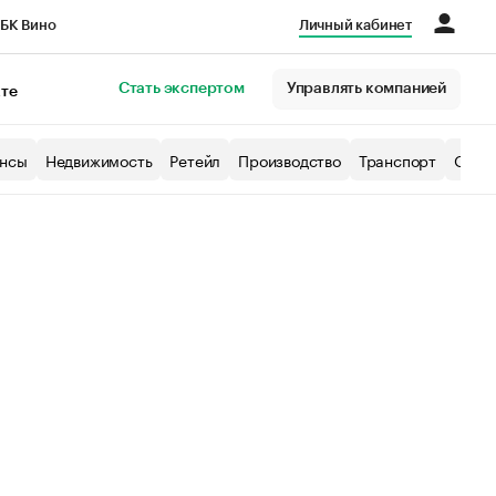
БК Вино
Личный кабинет
Город
Стать экспертом
Управлять компанией
кте
нсы
Недвижимость
Ретейл
Производство
Транспорт
Образ