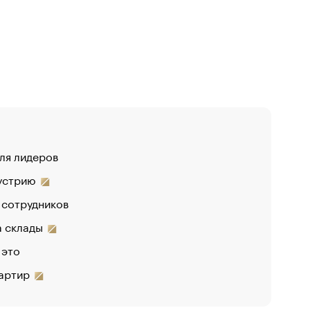
для лидеров
«От спор
дустрию
«Деньги 
 сотрудников
на склады
 это
вартир