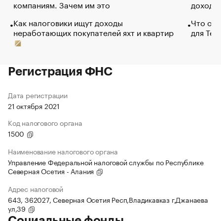
компаниям. Зачем им это
доходов
Как налоговики ищут доходы
Что обв
неработающих покупателей яхт и квартир
для Tel
Регистрация ФНС
Дата регистрации
21 октября 2021
Код налогового органа
1500
Наименование налогового органа
Управление Федеральной налоговой службы по Республике
Северная Осетия - Алания
Адрес налоговой
643, 362027, Северная Осетия Респ,Владикавказ г,Джанаева
ул,39
Социальные фонды