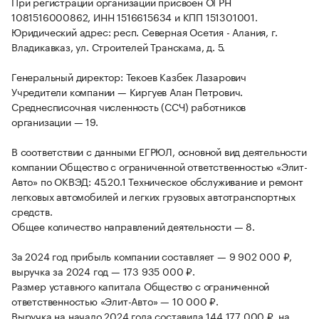
При регистрации организации присвоен ОГРН
1081516000862, ИНН 1516615634 и КПП 151301001.
Юридический адрес: респ. Северная Осетия - Алания, г.
Владикавказ, ул. Строителей Транскама, д. 5.
Генеральный директор: Текоев Казбек Лазарович
Учредители компании — Киргуев Алан Петрович.
Среднесписочная численность (ССЧ) работников
организации — 19.
В соответствии с данными ЕГРЮЛ, основной вид деятельности
компании Общество с ограниченной ответственностью «Элит-
Авто» по ОКВЭД: 45.20.1 Техническое обслуживание и ремонт
легковых автомобилей и легких грузовых автотранспортных
средств.
Общее количество направлений деятельности — 8.
За 2024 год прибыль компании составляет — 9 902 000 ₽,
выручка за 2024 год — 173 935 000 ₽.
Размер уставного капитала Общество с ограниченной
ответственностью «Элит-Авто» — 10 000 ₽.
Выручка на начало 2024 года составила 144 177 000 ₽, на