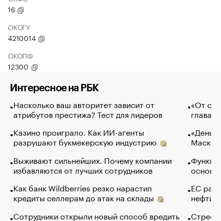
16
ОКОГУ
4210014
ОКОПФ
12300
Интересное на РБК
Насколько ваш авторитет зависит от
«От спо
атрибутов престижа? Тест для лидеров
глава к
Казино проиграло. Как ИИ-агенты
«Деньги
разрушают букмекерскую индустрию
Маск в 
Выживают сильнейших. Почему компании
Функции
избавляются от лучших сотрудников
основ э
Как банк Wildberries резко нарастил
ЕС раз
кредиты селлерам до атак на склады
нефти —
Сотрудники открыли новый способ вредить
Стресс 