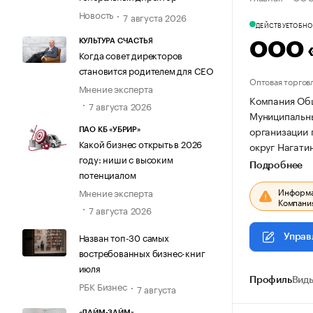
Новость
7 августа 2026
ДЕЙСТВУЕТ
ОБНОВ
КУЛЬТУРА СЧАСТЬЯ
ООО 
Когда совет директоров
становится родителем для CEO
Оптовая торгов
Мнение эксперта
Компания Общ
7 августа 2026
Муниципальный
организации
ПАО КБ «УБРИР»
Какой бизнес открыть в 2026
округ Нагатин
году: ниши с высоким
Подробнее
потенциалом
Информац
Мнение эксперта
Компания
7 августа 2026
Назван топ-30 самых
Управ
востребованных бизнес-книг
июля
Профиль
Виды
РБК Бизнес
7 августа
«ЛАЙМ-ЗАЙМ»