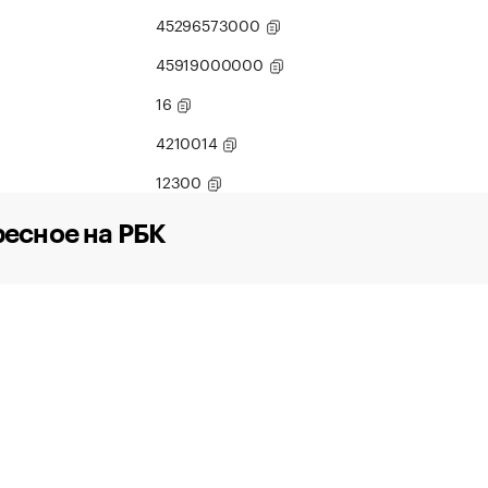
45296573000
45919000000
16
4210014
12300
есное на РБК