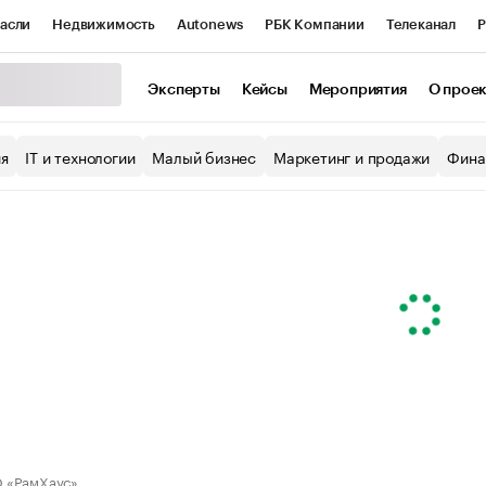
асли
Недвижимость
Autonews
РБК Компании
Телеканал
Р
К Курсы
РБК Life
Тренды
Визионеры
Национальные проекты
Эксперты
Кейсы
Мероприятия
О прое
уб
Исследования
Кредитные рейтинги
Франшизы
Газета
ия
IT и технологии
Малый бизнес
Маркетинг и продажи
Фина
Проверка контрагентов
Политика
Экономика
Бизнес
ы
 «РамХаус»