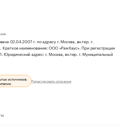
лами
 02.04.2007 г. по адресу г. Москва, вн.тер. г.
н.
Краткое наименование: ООО «РамХаус».
При регистрации
1.
Юридический адрес: г. Москва, вн.тер. г. Муниципальный
ытых источников.
Редактировать описание
мпании.
ты