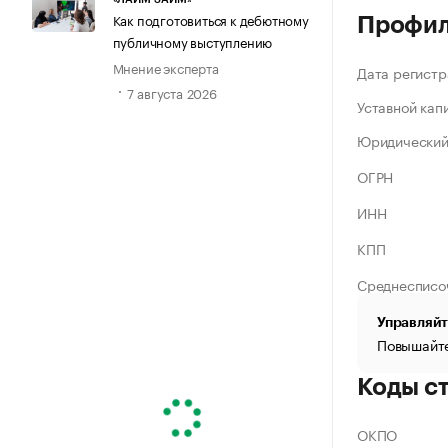
Как подготовиться к дебютному
Профи
публичному выступлению
Мнение эксперта
Дата регистр
7 августа 2026
Уставной кап
Юридический
ОГРН
ИНН
КПП
Среднесписо
Управляйт
Повышайте
Коды с
ОКПО