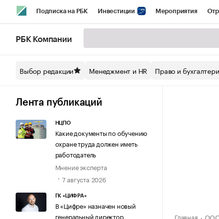
Подписка на РБК
Инвестиции
Мероприятия
Отр
Спорт
Школа управления РБК
РБК Образование
РБ
РБК Компании
Стиль
Крипто
РБК Бизнес-среда
Дискуссионный кл
Выбор редакции
Менеджмент и HR
Право и бухгалтер
Спецпроекты СПб
Конференции СПб
Спецпроекты
Технологии и медиа
Финансы
Рынок наличной валют
Лента публикаций
НЦПО
Какие документы по обучению
охране труда должен иметь
работодатель
Мнение эксперта
7 августа 2026
ГК «ЦИФРА»
В «Цифре» назначен новый
генеральный директор
Главная
ООО