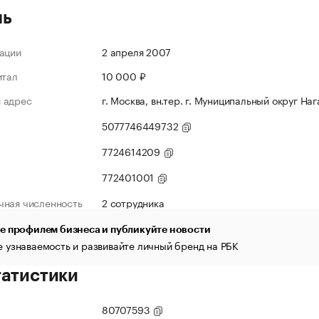
ль
ации
2 апреля 2007
итал
10 000 ₽
 адрес
г. Москва, вн.тер. г. Муниципальный округ Наг
5077746449732
7724614209
772401001
чная численность
2 сотрудника
е профилем бизнеса и публикуйте новости
 узнаваемость и развивайте личный бренд на РБК
татистики
80707593