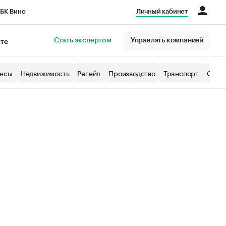
БК Вино
Личный кабинет
Город
Стать экспертом
Управлять компанией
кте
нсы
Недвижимость
Ретейл
Производство
Транспорт
Образ