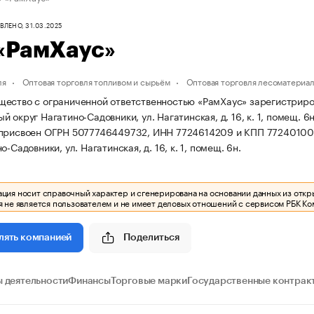
ЛЕНО, 31.03.2025
«РамХаус»
ля
Оптовая торговля топливом и сырьём
Оптовая торговля лесоматериа
ество с ограниченной ответственностью «РамХаус» зарегистрирована
 округ Нагатино-Садовники, ул. Нагатинская, д. 16, к. 1, помещ. 6
 присвоен ОГРН 5077746449732, ИНН 7724614209 и КПП 77240100
о-Садовники, ул. Нагатинская, д. 16, к. 1, помещ. 6н.
ия носит справочный характер и сгенерирована на основании данных из откр
 не является пользователем и не имеет деловых отношений с сервисом РБК Ко
Поделиться
лять компанией
 деятельности
Финансы
Торговые марки
Государственные контрак