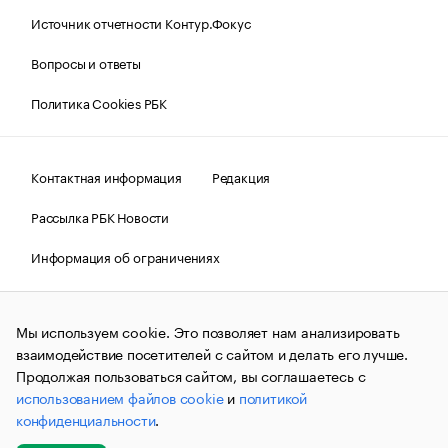
Источник отчетности Контур.Фокус
Вопросы и ответы
Политика Cookies РБК
Контактная информация
Редакция
Рассылка РБК Новости
Информация об ограничениях
Правовая информация
О соблюдении авторских прав
Мы используем cookie. Это позволяет нам анализировать
© АО «РОСБИЗНЕСКОНСАЛТИНГ»,
1995–2026.
Сообщения
и материалы информационного агентства «РБК»
взаимодействие посетителей с сайтом и делать его лучше.
(зарегистрировано Федеральной службой по надзору в сфере
Продолжая пользоваться сайтом, вы соглашаетесь с
связи, информационных технологий и массовых
использованием файлов cookie
и
политикой
коммуникаций (Роскомнадзор) 09.12.2015 за номером ИА
№ФС77-63848) сопровождаются пометкой «РБК». Отдельные
конфиденциальности
.
публикации могут содержать информацию,
не предназначенную для пользователей