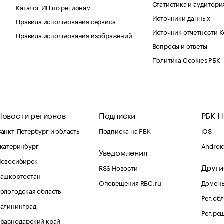
Статистика и аудитори
Каталог ИП по регионам
Источники данных
Правила использования сервиса
Источник отчетности 
Правила использования изображений
Вопросы и ответы
Политика Cookies РБК
Новости регионов
Подписки
РБК Н
анкт-Петербург и область
Подписка на РБК
iOS
катеринбург
Androi
Уведомления
Новосибирск
Други
RSS Новости
Башкортостан
Оповещения RBC.ru
Домены
ологодская область
Рег.об
Калининград
Рег.ре
раснодарский край