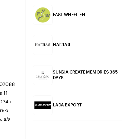
FAST WHEEL FH
НАГЛАЯ
SUNSIA CREATE MEMORIES 365
DAYS
102088
а 11
034 г.
LADA EXPORT
стью
, а/я