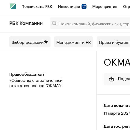
Подписка на РБК
Инвестиции
Мероприятия
Отр
Спорт
Школа управления РБК
РБК Образование
РБ
РБК Компании
Город
Стиль
Крипто
РБК Бизнес-среда
Дискусси
Выбор редакции
Менеджмент и HR
Право и бухгал
Спецпроекты СПб
Конференции СПб
Спецпроекты
ОКМ
Технологии и медиа
Финансы
Рынок наличной валют
Правообладатель:
«Общество с ограниченной
Подел
ответственностью "ОКМА"»
Дата подачи 
11 марта 2024
Дата гос. ре