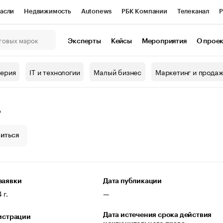
асли
Недвижимость
Autonews
РБК Компании
Телеканал
Р
К Курсы
РБК Life
Тренды
Визионеры
Национальные проекты
Эксперты
Кейсы
Мероприятия
О прое
онный клуб
Исследования
Кредитные рейтинги
Франшизы
Г
терия
IT и технологии
Малый бизнес
Маркетинг и прода
Проверка контрагентов
Политика
Экономика
Бизнес
А
ы
иться
заявки
Дата публикации
 г.
—
Дата истечения срока действия
гистрации