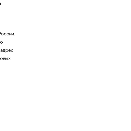
и
.
России.
 о
 адрес
говых