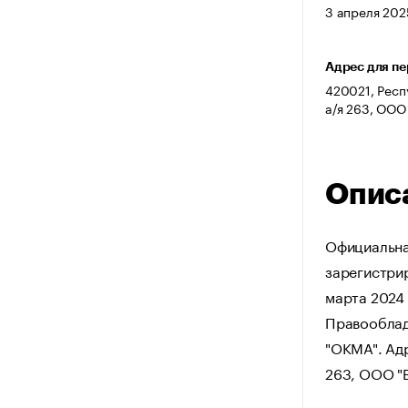
3 апреля 2025
Адрес для п
420021, Респу
а/я 263, ООО
Опис
Официальна
зарегистрир
марта 2024 
Правооблад
"ОКМА". Адр
263, ООО "