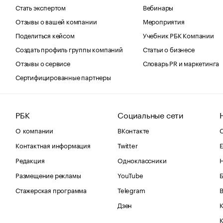
Стать экспертом
Вебинары
Отзывы о вашей компании
Мероприятия
Поделиться кейсом
Учебник РБК Компании
Создать профиль группы компаний
Статьи о бизнесе
Отзывы о сервисе
Словарь PR и маркетинга
Сертифицированные партнеры
РБК
Социальные сети
О компании
ВКонтакте
С
Контактная информация
Twitter
Е
Редакция
Одноклассники
Размещение рекламы
YouTube
Стажерская программа
Telegram
В
Дзен
К