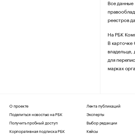
Все данные
правооблад
реестров да
На РБК Ком
В карточке
владельце, 
для перепис
марках орг
О проекте
Лента публикаций
Поделиться новостью на РБК
Эксперты
Получить пробный доступ
Выбор редакции
Корпоративная подписка РБК
Кейсы