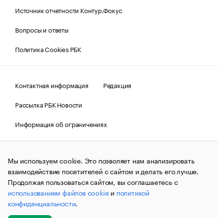
Источник отчетности Контур.Фокус
Вопросы и ответы
Политика Cookies РБК
Контактная информация
Редакция
Рассылка РБК Новости
Информация об ограничениях
Правовая информация
О соблюдении авторских прав
Мы используем cookie. Это позволяет нам анализировать
© АО «РОСБИЗНЕСКОНСАЛТИНГ»,
1995–2026.
Сообщения
и материалы информационного агентства «РБК»
взаимодействие посетителей с сайтом и делать его лучше.
(зарегистрировано Федеральной службой по надзору в сфере
Продолжая пользоваться сайтом, вы соглашаетесь с
связи, информационных технологий и массовых
использованием файлов cookie
и
политикой
коммуникаций (Роскомнадзор) 09.12.2015 за номером ИА
№ФС77-63848) сопровождаются пометкой «РБК». Отдельные
конфиденциальности
.
публикации могут содержать информацию,
не предназначенную для пользователей