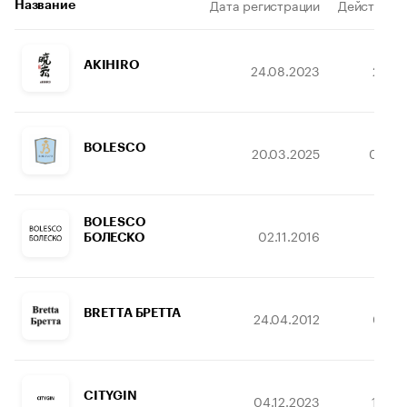
Дата регистрации
Действител
Название
AKIHIRO
24.08.2023
24.05
BOLESCO
20.03.2025
02.04
BOLESCO
02.11.2016
05.1
БОЛЕСКО
BRETTA БРЕТТА
24.04.2012
03.05
CITYGIN
04.12.2023
13.06