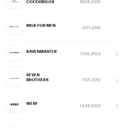
18.08.2025
21.1
COCODRILOS
MILK FOR MEN
21.11.2016
27.1
RAVENMASTER
17.06.2024
24.03
SEVEN
17.01.2012
27.08
BROTHERS
WERF
14.09.2023
07.03