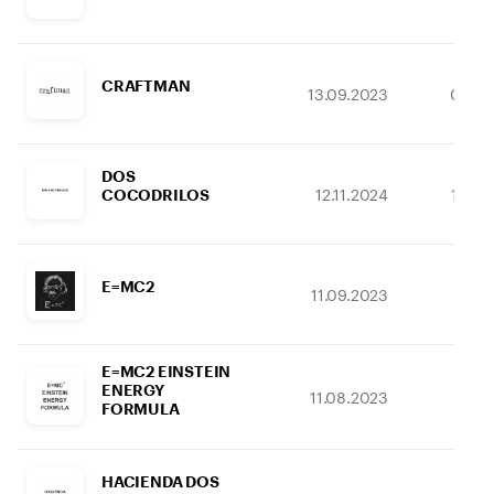
CRAFTMAN
13.09.2023
07.03
DOS
12.11.2024
10.08
COCODRILOS
E=MC2
11.09.2023
15.04
E=MC2 EINSTEIN
ENERGY
11.08.2023
14.1
FORMULA
HACIENDA DOS