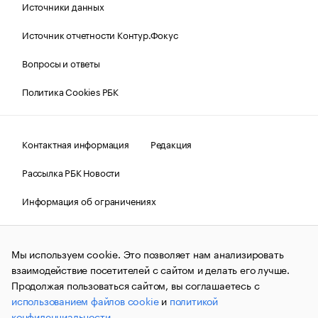
Источники данных
Источник отчетности Контур.Фокус
Вопросы и ответы
Политика Cookies РБК
Контактная информация
Редакция
Рассылка РБК Новости
Информация об ограничениях
Правовая информация
О соблюдении авторских прав
Мы используем cookie. Это позволяет нам анализировать
© АО «РОСБИЗНЕСКОНСАЛТИНГ»,
1995–2026.
Сообщения
и материалы информационного агентства «РБК»
взаимодействие посетителей с сайтом и делать его лучше.
(зарегистрировано Федеральной службой по надзору в сфере
Продолжая пользоваться сайтом, вы соглашаетесь с
связи, информационных технологий и массовых
использованием файлов cookie
и
политикой
коммуникаций (Роскомнадзор) 09.12.2015 за номером ИА
№ФС77-63848) сопровождаются пометкой «РБК». Отдельные
конфиденциальности
.