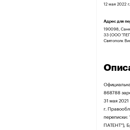
12 мая 2022 г
Адрес для п
190098, Санк
33 (ООО "ЛЕГ
Святополк Ви
Опис
Официальна
868788 заре
31 мая 2021
г. Правообл
переписки: 
ПАТЕНТ"), 