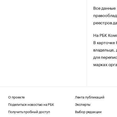
Все данные
правооблад
реестров да
На РБК Ком
В карточке
владельце, 
для перепис
марках орг
О проекте
Лента публикаций
Поделиться новостью на РБК
Эксперты
Получить пробный доступ
Выбор редакции