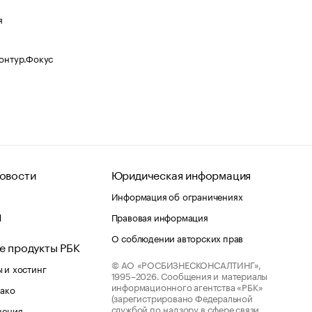
я
Контур.Фокус
овости
Юридическая информация
Информация об ограничениях
d
Правовая информация
О соблюдении авторских прав
е продукты РБК
© АО «РОСБИЗНЕСКОНСАЛТИНГ»,
 и хостинг
1995–2026.
Сообщения и материалы
информационного агентства «РБК»
лако
(зарегистрировано Федеральной
службой по надзору в сфере связи,
шения