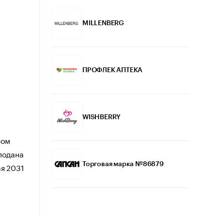
MILLENBERG
ПРОФЛЕК АПТЕКА
WISHBERRY
ром
подана
ая 2031
Торговая марка №86879