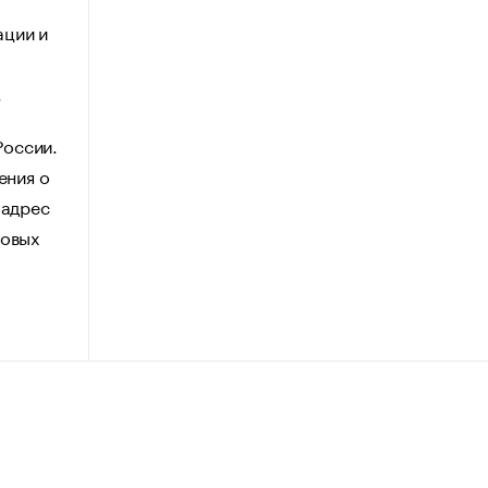
ации и
.
России.
ения о
 адрес
говых