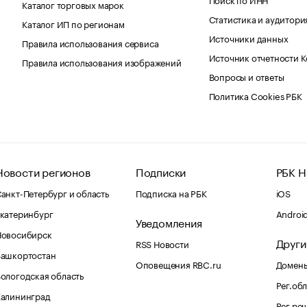
Каталог торговых марок
Статистика и аудитори
Каталог ИП по регионам
Источники данных
Правила использования сервиса
Источник отчетности 
Правила использования изображений
Вопросы и ответы
Политика Cookies РБК
Новости регионов
Подписки
РБК Н
анкт-Петербург и область
Подписка на РБК
iOS
катеринбург
Androi
Уведомления
Новосибирск
Други
RSS Новости
Башкортостан
Оповещения RBC.ru
Домены
ологодская область
Рег.об
Калининград
Рег.ре