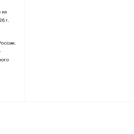
 из
6 г.
России.
—
ного