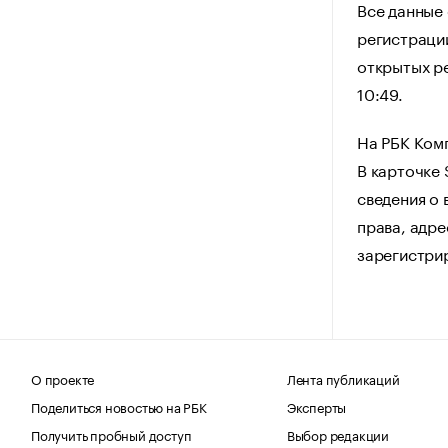
Все данные
регистрации
открытых ре
10:49.
На РБК Ком
В карточке
сведения о 
права, адре
зарегистри
О проекте
Лента публикаций
Поделиться новостью на РБК
Эксперты
Получить пробный доступ
Выбор редакции