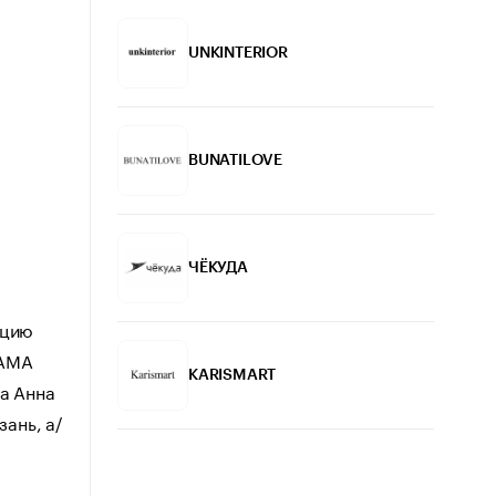
UNKINTERIOR
BUNATILOVE
ЧЁКУДА
ацию
RAMA
KARISMART
ва Анна
зань, а/