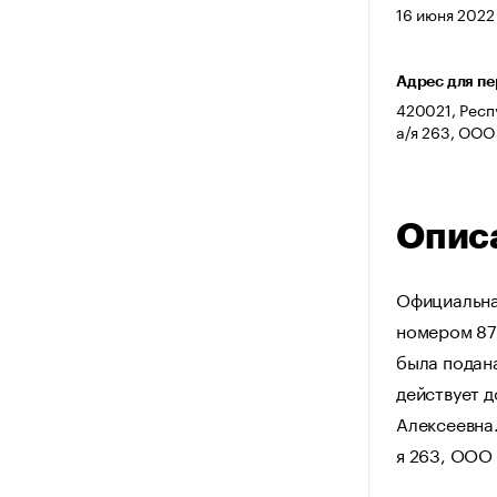
16 июня 2022 
Адрес для п
420021, Респу
а/я 263, ООО
Опис
Официальна
номером 875
была подан
действует д
Алексеевна.
я 263, ООО 