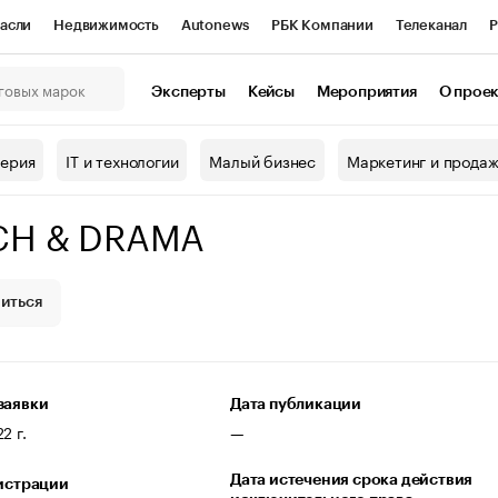
асли
Недвижимость
Autonews
РБК Компании
Телеканал
Р
К Курсы
РБК Life
Тренды
Визионеры
Национальные проекты
Эксперты
Кейсы
Мероприятия
О прое
онный клуб
Исследования
Кредитные рейтинги
Франшизы
Г
терия
IT и технологии
Малый бизнес
Маркетинг и прода
Проверка контрагентов
Политика
Экономика
Бизнес
CH & DRAMA
ы
иться
заявки
Дата публикации
2 г.
—
Дата истечения срока действия
гистрации