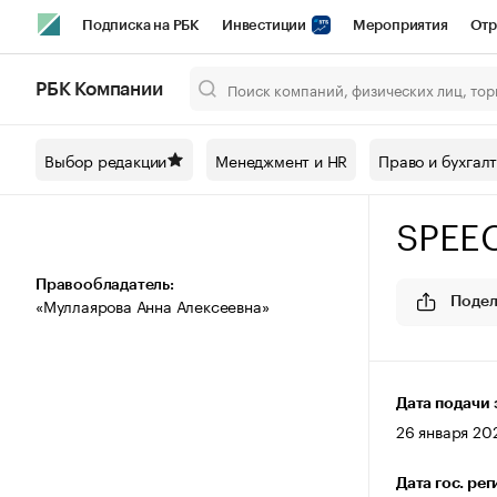
Подписка на РБК
Инвестиции
Мероприятия
Отр
Спорт
Школа управления РБК
РБК Образование
РБ
РБК Компании
Город
Стиль
Крипто
РБК Бизнес-среда
Дискусси
Выбор редакции
Менеджмент и HR
Право и бухгал
Спецпроекты СПб
Конференции СПб
Спецпроекты
SPEE
Технологии и медиа
Финансы
Рынок наличной валют
Правообладатель:
«Муллаярова Анна Алексеевна»
Подел
Дата подачи 
26 января 202
Дата гос. ре