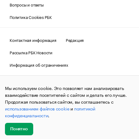
Вопросы и ответы
Политика Cookies РБК
Контактная информация
Редакция
Рассылка РБК Новости
Информация об ограничениях
Правовая информация
О соблюдении авторских прав
Мы используем cookie. Это позволяет нам анализировать
© АО «РОСБИЗНЕСКОНСАЛТИНГ»,
1995–2026.
Сообщения
и материалы информационного агентства «РБК»
взаимодействие посетителей с сайтом и делать его лучше.
(зарегистрировано Федеральной службой по надзору в сфере
Продолжая пользоваться сайтом, вы соглашаетесь с
связи, информационных технологий и массовых
использованием файлов cookie
и
политикой
коммуникаций (Роскомнадзор) 09.12.2015 за номером ИА
№ФС77-63848) сопровождаются пометкой «РБК». Отдельные
конфиденциальности
.
публикации могут содержать информацию,
не предназначенную для пользователей
до 18 лет.
companycardsfeedback@rbc.ru
Понятно
Добавить