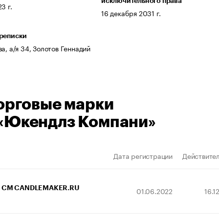
исключительного права
3 г.
16 декабря 2031 г.
ереписки
а, а/я 34, Золотов Геннадий
орговые марки
«Юкендлз Компани»
Дата регистрации
Действител
CM CANDLEMAKER.RU
01.06.2022
16.1