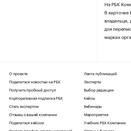
На РБК Ком
В карточке
владельце, 
для перепис
марках орг
О проекте
Лента публикаций
Поделиться новостью на РБК
Эксперты
Получить пробный доступ
Выбор редакции
Корпоративная подписка РБК
Кейсы
Стать экспертом
Вебинары
Отзывы о вашей компании
Мероприятия
Поделиться кейсом
Учебник РБК Компании
Создать профиль группы компаний
Статьи о бизнесе