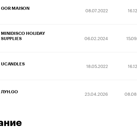
GOR MAISON
08.07.2022
16.1
MINIDISCO HOLIDAY
06.02.2024
15.0
SUPPLIES
UCANDLES
18.05.2022
16.1
ЛУН.GO
23.04.2026
08.08
ание