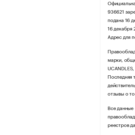
Официальна
936621 заре
подана 16 д
16 декабря
Адрес для п
Правооблад
марки, общ
UCANDLES,
Последняя т
действитель
отзывы о т
Все данные
правооблад
реестров да