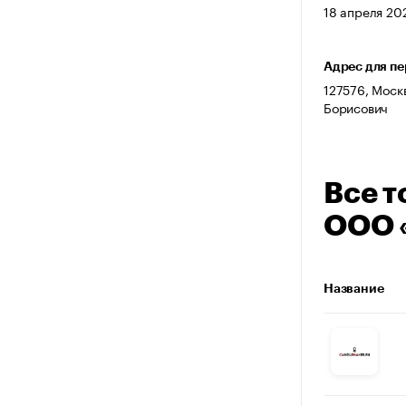
18 апреля 202
Адрес для п
127576, Москв
Борисович
Все т
ООО 
Название