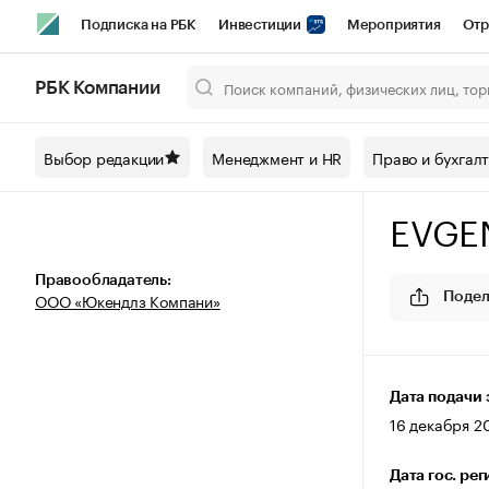
Подписка на РБК
Инвестиции
Мероприятия
Отр
Спорт
Школа управления РБК
РБК Образование
РБ
РБК Компании
Город
Стиль
Крипто
РБК Бизнес-среда
Дискусси
Выбор редакции
Менеджмент и HR
Право и бухгал
Спецпроекты СПб
Конференции СПб
Спецпроекты
EVGE
Технологии и медиа
Финансы
Рынок наличной валют
Правообладатель:
ООО «Юкендлз Компани»
Подел
Дата подачи 
16 декабря 20
Дата гос. ре