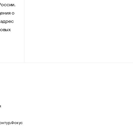
России.
ения о
 адрес
говых
я
Контур.Фокус