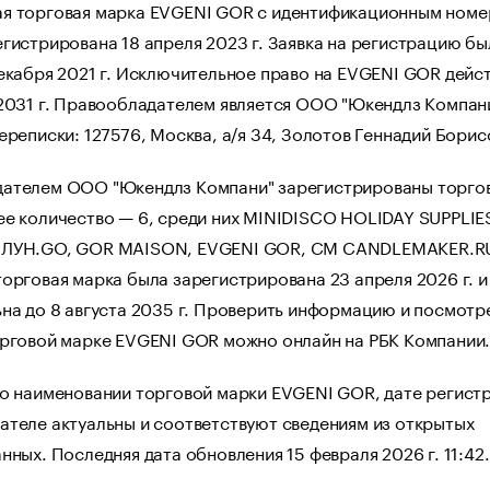
я торговая марка EVGENI GOR с идентификационным ном
гистрирована 18 апреля 2023 г. Заявка на регистрацию бы
екабря 2021 г. Исключительное право на EVGENI GOR дейст
 2031 г. Правообладателем является ООО "Юкендлз Компан
ереписки: 127576, Москва, а/я 34, Золотов Геннадий Борис
ателем ООО "Юкендлз Компани" зарегистрированы торго
ее количество — 6, среди них MINIDISCO HOLIDAY SUPPLIE
 ЛУН.GO, GOR MAISON, EVGENI GOR, CM CANDLEMAKER.R
орговая марка была зарегистрирована 23 апреля 2026 г. и
на до 8 августа 2035 г. Проверить информацию и посмотр
орговой марке EVGENI GOR можно онлайн на РБК Компании
 о наименовании торговой марки EVGENI GOR, дате регист
ателе актуальны и соответствуют сведениям из открытых
нных. Последняя дата обновления 15 февраля 2026 г. 11:42.