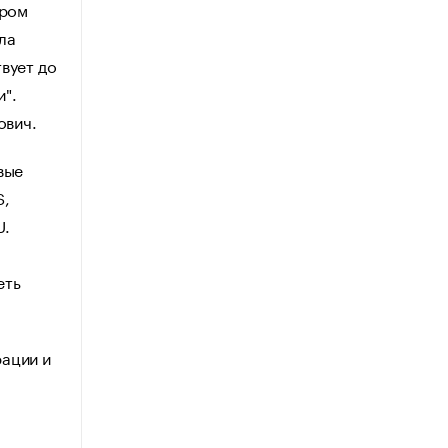
ером
ла
вует до
и".
ович.
вые
S,
U.
еть
.
рации и