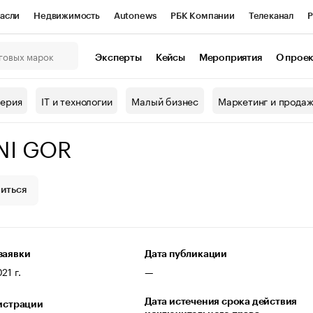
асли
Недвижимость
Autonews
РБК Компании
Телеканал
Р
К Курсы
РБК Life
Тренды
Визионеры
Национальные проекты
Эксперты
Кейсы
Мероприятия
О прое
онный клуб
Исследования
Кредитные рейтинги
Франшизы
Г
терия
IT и технологии
Малый бизнес
Маркетинг и прода
Проверка контрагентов
Политика
Экономика
Бизнес
NI GOR
ы
иться
заявки
Дата публикации
21 г.
—
Дата истечения срока действия
гистрации