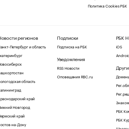
Политика Cookies РБК
Новости регионов
Подписки
РБК Н
анкт-Петербург и область
Подписка на РБК
iOS
катеринбург
Androi
Уведомления
Новосибирск
Други
RSS Новости
Башкортостан
Оповещения RBC.ru
Домены
ологодская область
Рег.об
Калининград
Рег.ре
раснодарский край
Знаком
Нижний Новгород
РБК Ко
Пермский край
РБК Ку
остов-на-Дону
Школа 