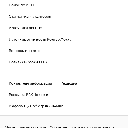
Поиск по ИНН
Статистика и аудитория
Источники данных
Источник отчетности Контур.Фокус
Вопросы и ответы
Политика Cookies РБК
Контактная информация
Редакция
Рассылка РБК Новости
Информация об ограничениях
Правовая информация
О соблюдении авторских прав
Мы используем cookie. Это позволяет нам анализировать
© АО «РОСБИЗНЕСКОНСАЛТИНГ»,
1995–2026.
Сообщения