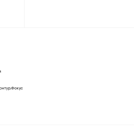
я
Контур.Фокус