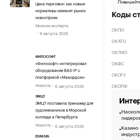
Повышайте
Цена парковки: как новые
нормативы изменят рынок
Коды с
новостроек
Мнение эксперта
ОКПО
6 августа 2026
ОКАТО
ОКТМО
ФИЛОСОФТ
ОКФС
«Философт» интегрировал
оборудование BAS-IP с
ОКОГУ
платформой «Мажордом»
Новость
ОКОПФ
6 августа 2026
ЭМЦТ
Интер
ЭМЦТ поставила тренажер для
судомехаников в Морской
Насколь
лидеро
колледж в Петербурге
Новость
6 августа 2026
Казино
индуст
ESIM365