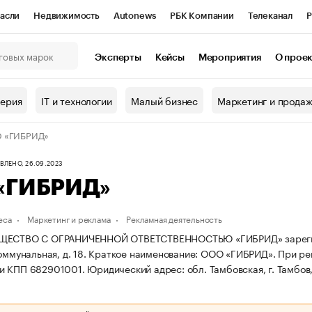
асли
Недвижимость
Autonews
РБК Компании
Телеканал
Р
К Курсы
РБК Life
Тренды
Визионеры
Национальные проекты
Эксперты
Кейсы
Мероприятия
О прое
онный клуб
Исследования
Кредитные рейтинги
Франшизы
Г
терия
IT и технологии
Малый бизнес
Маркетинг и прода
Проверка контрагентов
Политика
Экономика
Бизнес
 «ГИБРИД»
ы
ЛЕНО, 26.09.2023
«ГИБРИД»
еса
Маркетинг и реклама
Рекламная деятельность
ЩЕСТВО С ОГРАНИЧЕННОЙ ОТВЕТСТВЕННОСТЬЮ «ГИБРИД» зарегистрир
оммунальная, д. 18.
Краткое наименование: ООО «ГИБРИД».
При ре
и КПП 682901001.
Юридический адрес: обл. Тамбовская, г. Тамбов, 