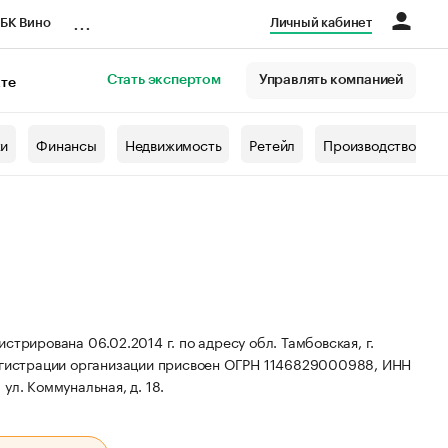
...
БК Вино
Личный кабинет
Стать экспертом
Управлять компанией
кте
азета
жи
Финансы
Недвижимость
Ретейл
Производство
ована 06.02.2014 г. по адресу обл. Тамбовская, г.
гистрации организации присвоен ОГРН 1146829000988, ИНН
ул. Коммунальная, д. 18.