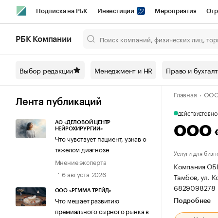
Подписка на РБК
Инвестиции
Мероприятия
Отр
Спорт
Школа управления РБК
РБК Образование
РБ
РБК Компании
Город
Стиль
Крипто
РБК Бизнес-среда
Дискусси
Выбор редакции
Менеджмент и HR
Право и бухгал
Спецпроекты СПб
Конференции СПб
Спецпроекты
Главная
ООО
Технологии и медиа
Финансы
Рынок наличной валют
Лента публикаций
ДЕЙСТВУЕТ
ОБНОВ
АО «ДЕЛОВОЙ ЦЕНТР
ООО 
НЕЙРОХИРУРГИИ»
Что чувствует пациент, узнав о
тяжелом диагнозе
Услуги для бизн
Мнение эксперта
Компания ОБ
6 августа 2026
Тамбов, ул. К
6829098278 
ООО «РЕММА ТРЕЙД»
Что мешает развитию
Подробнее
премиального сырного рынка в