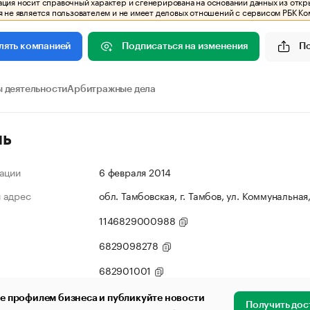
ия носит справочный характер и сгенерирована на основании данных из откр
 не является пользователем и не имеет деловых отношений с сервисом РБК Ко
Подписаться на изменения
П
лять компанией
 деятельности
Арбитражные дела
ль
ации
6 февраля 2014
 адрес
обл. Тамбовская, г. Тамбов, ул. Коммунальная,
1146829000988
6829098278
682901001
е профилем бизнеса и публикуйте новости
Получить дос