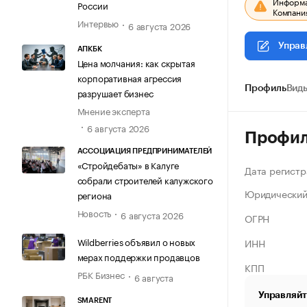
Информац
России
Компания
Интервью
6 августа 2026
Управ
АПКБК
Цена молчания: как скрытая
корпоративная агрессия
Профиль
Виды
разрушает бизнес
Мнение эксперта
6 августа 2026
Профи
АССОЦИАЦИЯ ПРЕДПРИНИМАТЕЛЕЙ
«Стройдебаты» в Калуге
Дата регистр
собрали строителей калужского
Юридический
региона
Новость
6 августа 2026
ОГРН
Wildberries объявил о новых
ИНН
мерах поддержки продавцов
КПП
РБК Бизнес
6 августа
Управляйт
SMARENT