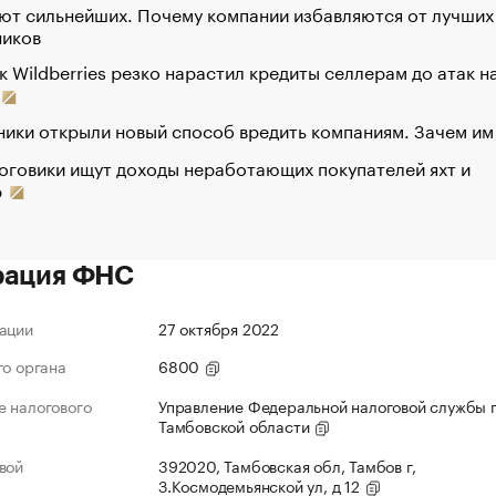
ют сильнейших. Почему компании избавляются от лучших
ников
к Wildberries резко нарастил кредиты селлерам до атак н
ики открыли новый способ вредить компаниям. Зачем им
оговики ищут доходы неработающих покупателей яхт и
р
рация ФНС
ации
27 октября 2022
го органа
6800
 налогового
Управление Федеральной налоговой службы 
Тамбовской области
вой
392020, Тамбовская обл, Тамбов г,
З.Космодемьянской ул, д 12