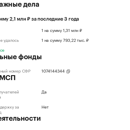
ажные дела
мму 2,1 млн ₽ за последние 3 года
л
1 на сумму 1,31 млн ₽
е удалось
1 на сумму 793,22 тыс. ₽
все
ьные фонды
нный номер СФР
1074144344
 МСП
лучателей
Да
и
держку за
Нет
д
еятельности