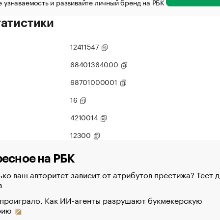
 узнаваемость и развивайте личный бренд на РБК
татистики
12411547
68401364000
68701000001
16
4210014
12300
есное на РБК
ко ваш авторитет зависит от атрибутов престижа? Тест д
в
 проиграло. Как ИИ-агенты разрушают букмекерскую
рию