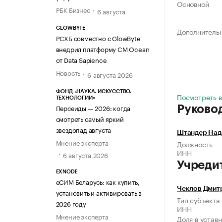
Основной
РБК Бизнес
6 августа
GLOWBYTE
Дополнитель
РСХБ совместно с GlowByte
внедрил платформу CM Ocean
от Data Sapience
Новость
6 августа 2026
ФОНД «НАУКА. ИСКУССТВО.
Посмотреть вс
ТЕХНОЛОГИИ»
Персеиды — 2026: когда
Руково
смотреть самый яркий
звездопад августа
Штандер Над
Мнение эксперта
Должность
ИНН
6 августа 2026
Учреди
EXNODE
еСИМ Беларусь: как купить,
Чеклов Дмит
установить и активировать в
Тип субъекта
2026 году
ИНН
Мнение эксперта
Доля в устав