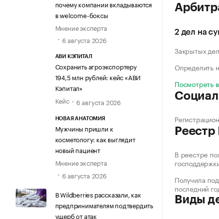
почему компании вкладываются
Арбитр
в welcome-боксы
Мнение эксперта
2 дел на су
6 августа 2026
Закрытых де
АВИ КЭПИТАЛ
Сохранить агроэкспортеру
Определить н
194,5 млн рублей: кейс «АВИ
Посмотреть 
Кэпитал»
Социал
Кейс
6 августа 2026
Регистрацио
НОВАЯ АНАТОМИЯ
Мужчины пришли к
Реестр
косметологу: как выглядит
новый пациент
В реестре по
господдержк
Мнение эксперта
6 августа 2026
Получила под
последний го
В Wildberries рассказали, как
Виды д
предпринимателям подтвердить
ущерб от атак