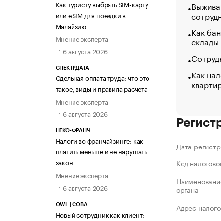
Как туристу выбрать SIM-карту
Выжива
сотруд
или eSIM для поездки в
Малайзию
Как бан
Мнение эксперта
склады
6 августа 2026
Сотрудн
СПЕКТРДАТА
Как нал
Сдельная оплата труда: что это
кварти
такое, виды и правила расчета
Мнение эксперта
6 августа 2026
Регист
НЕКО-ФРАНЧ
Налоги во франчайзинге: как
Дата регистр
платить меньше и не нарушать
закон
Код налогово
Мнение эксперта
Наименование
6 августа 2026
органа
OWL | СОВА
Адрес налого
Новый сотрудник как клиент: