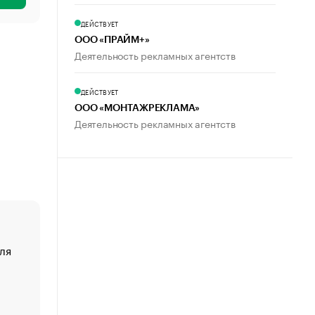
ДЕЙСТВУЕТ
ООО «ПРАЙМ+»
Деятельность рекламных агентств
ДЕЙСТВУЕТ
ООО «МОНТАЖРЕКЛАМА»
Деятельность рекламных агентств
ля
«От спорта тело стареет иначе». Как живет глава ко
создавшей GTA
«Деньги будут не нужны»: что рассказал Маск в инт
Economist