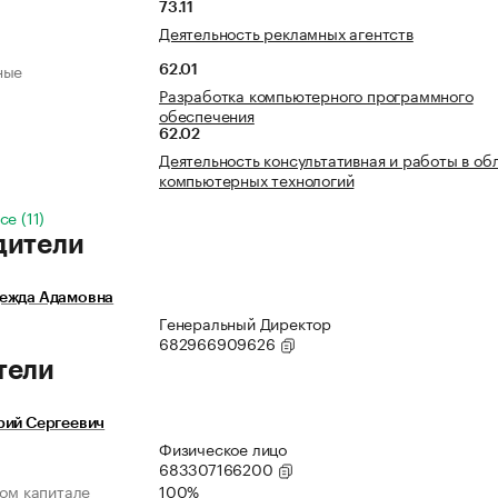
73.11
Деятельность рекламных агентств
ные
62.01
Разработка компьютерного программного
обеспечения
62.02
Деятельность консультативная и работы в об
компьютерных технологий
е (11)
дители
ежда Адамовна
Генеральный Директор
682966909626
тели
рий Сергеевич
Физическое лицо
683307166200
ном капитале
100%