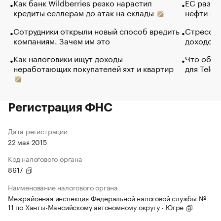
Как банк Wildberries резко нарастил
ЕС разре
кредиты селлерам до атак на склады
нефти — 
Сотрудники открыли новый способ вредить
Стресс о
компаниям. Зачем им это
доходов 
Как налоговики ищут доходы
Что обви
неработающих покупателей яхт и квартир
для Tele
Регистрация ФНС
Дата регистрации
22 мая 2015
Код налогового органа
8617
Наименование налогового органа
Межрайонная инспекция Федеральной налоговой службы №
11 по Ханты-Мансийскому автономному округу - Югре