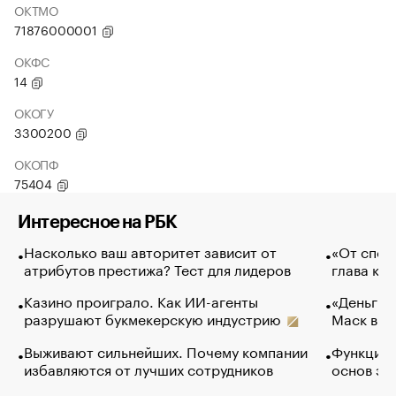
ОКТМО
71876000001
ОКФС
14
ОКОГУ
3300200
ОКОПФ
75404
Интересное на РБК
Насколько ваш авторитет зависит от
«От спор
атрибутов престижа? Тест для лидеров
глава ко
Казино проиграло. Как ИИ-агенты
«Деньги б
разрушают букмекерскую индустрию
Маск в и
Выживают сильнейших. Почему компании
Функции 
избавляются от лучших сотрудников
основ эф