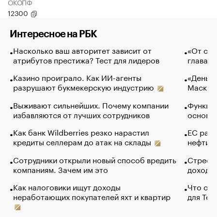
ОКОПФ
12300
Интересное на РБК
Насколько ваш авторитет зависит от
«От спо
атрибутов престижа? Тест для лидеров
глава к
Казино проиграло. Как ИИ-агенты
«Деньги
разрушают букмекерскую индустрию
Маск в 
Выживают сильнейших. Почему компании
Функции
избавляются от лучших сотрудников
основ э
Как банк Wildberries резко нарастил
ЕС раз
кредиты селлерам до атак на склады
нефти —
Сотрудники открыли новый способ вредить
Стресс 
компаниям. Зачем им это
доходов
Как налоговики ищут доходы
Что обв
неработающих покупателей яхт и квартир
для Tel