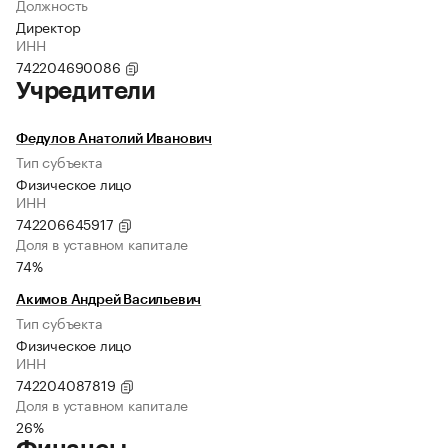
Должность
Директор
ИНН
742204690086
Учредители
Федулов Анатолий Иванович
Тип субъекта
Физическое лицо
ИНН
742206645917
Доля в уставном капитале
74%
Акимов Андрей Васильевич
Тип субъекта
Физическое лицо
ИНН
742204087819
Доля в уставном капитале
26%