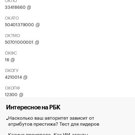
ОКПО
33418660
ОКАТО
50401379000
ОКТМО
50701000001
ОКФС
16
ОКОГУ
4210014
ОКОПФ
12300
Интересное на РБК
Насколько ваш авторитет зависит от
атрибутов престижа? Тест для лидеров
Казино проиграло. Как ИИ-агенты