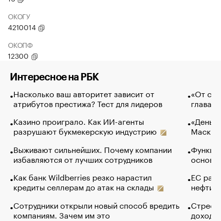
ОКОГУ
4210014
ОКОПФ
12300
Интересное на РБК
Насколько ваш авторитет зависит от
«От спо
атрибутов престижа? Тест для лидеров
глава к
Казино проиграло. Как ИИ-агенты
«Деньги
разрушают букмекерскую индустрию
Маск в 
Выживают сильнейших. Почему компании
Функции
избавляются от лучших сотрудников
основ э
Как банк Wildberries резко нарастил
ЕС раз
кредиты селлерам до атак на склады
нефти —
Сотрудники открыли новый способ вредить
Стресс 
компаниям. Зачем им это
доходов