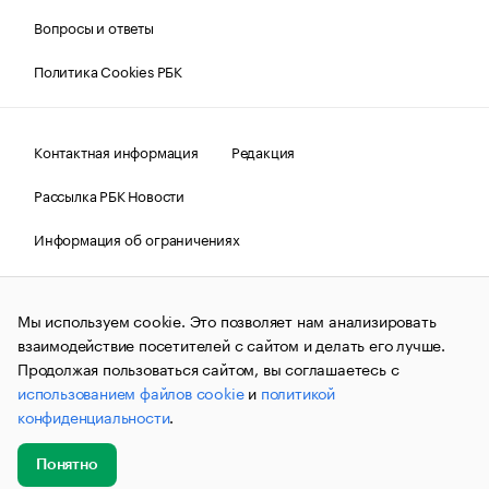
Вопросы и ответы
Политика Cookies РБК
Контактная информация
Редакция
Рассылка РБК Новости
Информация об ограничениях
Правовая информация
О соблюдении авторских прав
Мы используем cookie. Это позволяет нам анализировать
© АО «РОСБИЗНЕСКОНСАЛТИНГ»,
1995–2026.
Сообщения
и материалы информационного агентства «РБК»
взаимодействие посетителей с сайтом и делать его лучше.
(зарегистрировано Федеральной службой по надзору в сфере
Продолжая пользоваться сайтом, вы соглашаетесь с
связи, информационных технологий и массовых
использованием файлов cookie
и
политикой
коммуникаций (Роскомнадзор) 09.12.2015 за номером ИА
№ФС77-63848) сопровождаются пометкой «РБК». Отдельные
конфиденциальности
.
публикации могут содержать информацию,
не предназначенную для пользователей
до 18 лет.
companycardsfeedback@rbc.ru
Понятно