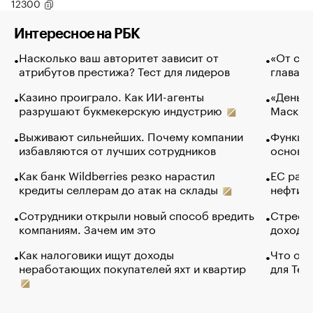
12300
Интересное на РБК
Насколько ваш авторитет зависит от
«От спо
атрибутов престижа? Тест для лидеров
глава к
Казино проиграло. Как ИИ-агенты
«Деньги
разрушают букмекерскую индустрию
Маск в 
Выживают сильнейших. Почему компании
Функции
избавляются от лучших сотрудников
основ э
Как банк Wildberries резко нарастил
ЕС раз
кредиты селлерам до атак на склады
нефти —
Сотрудники открыли новый способ вредить
Стресс 
компаниям. Зачем им это
доходов
Как налоговики ищут доходы
Что обв
неработающих покупателей яхт и квартир
для Tel