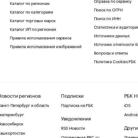
Справка по сервису
Каталог по регионам
Поиск по ОГРН
Каталог по категориям
Поиск по ИНН
Каталог торговых марок
Статистика и аудитори
Каталог ИП по регионам
Источники данных
Правила использования сервиса
Источник отчетности 
Правила использования изображений
Вопросы и ответы
Политика Cookies РБК
Новости регионов
Подписки
РБК Н
анкт-Петербург и область
Подписка на РБК
iOS
катеринбург
Androi
Уведомления
Новосибирск
Други
RSS Новости
Башкортостан
Оповещения RBC.ru
Домены