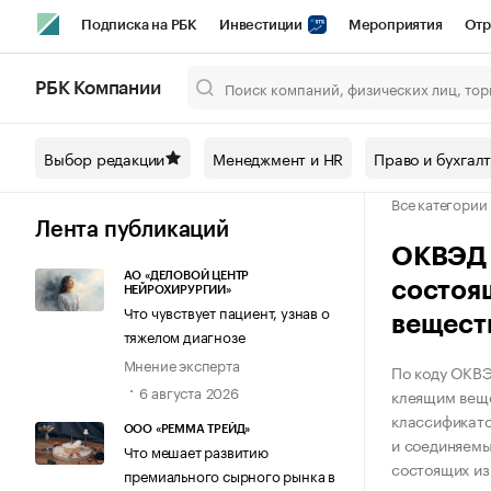
Подписка на РБК
Инвестиции
Мероприятия
Отр
Спорт
Школа управления РБК
РБК Образование
РБ
РБК Компании
Город
Стиль
Крипто
РБК Бизнес-среда
Дискусси
Выбор редакции
Менеджмент и HR
Право и бухгал
Спецпроекты СПб
Конференции СПб
Спецпроекты
Все категории
Технологии и медиа
Финансы
Рынок наличной валют
Лента публикаций
ОКВЭД К
АО «ДЕЛОВОЙ ЦЕНТР
состоя
НЕЙРОХИРУРГИИ»
Что чувствует пациент, узнав о
вещест
тяжелом диагнозе
Мнение эксперта
По коду ОКВЭ
6 августа 2026
клеящим веще
классификато
ООО «РЕММА ТРЕЙД»
и соединяемы
Что мешает развитию
состоящих из
премиального сырного рынка в