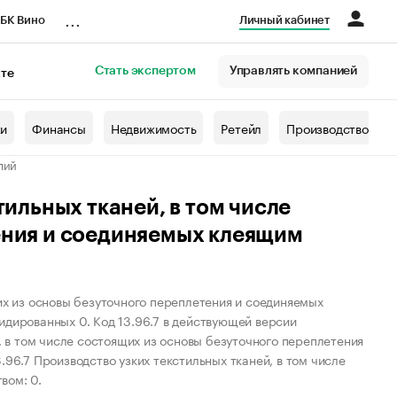
...
БК Вино
Личный кабинет
Стать экспертом
Управлять компанией
кте
азета
жи
Финансы
Недвижимость
Ретейл
Производство
лий
тильных тканей, в том числе
ения и соединяемых клеящим
их из основы безуточного переплетения и соединяемых
идированных 0. Код 13.96.7 в действующей версии
, в том числе состоящих из основы безуточного переплетения
96.7 Производство узких текстильных тканей, в том числе
вом: 0.