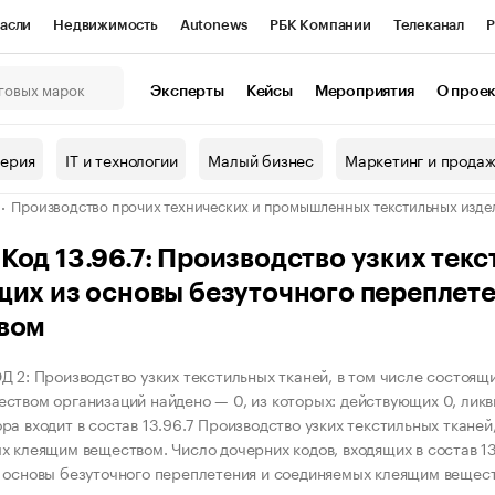
асли
Недвижимость
Autonews
РБК Компании
Телеканал
Р
К Курсы
РБК Life
Тренды
Визионеры
Национальные проекты
Эксперты
Кейсы
Мероприятия
О прое
онный клуб
Исследования
Кредитные рейтинги
Франшизы
Г
терия
IT и технологии
Малый бизнес
Маркетинг и прода
Проверка контрагентов
Политика
Экономика
Бизнес
Производство прочих технических и промышленных текстильных изде
ы
од 13.96.7: Производство узких текс
щих из основы безуточного переплет
вом
Д 2: Производство узких текстильных тканей, в том числе состоящ
ством организаций найдено — 0, из которых: действующих 0, ликв
ра входит в состав 13.96.7 Производство узких текстильных тканей
х клеящим веществом. Число дочерних кодов, входящих в состав 13.
 основы безуточного переплетения и соединяемых клеящим вещест