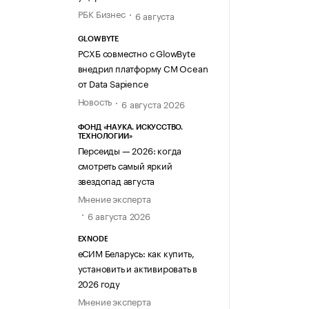
РБК Бизнес
6 августа
GLOWBYTE
РСХБ совместно с GlowByte
внедрил платформу CM Ocean
от Data Sapience
Новость
6 августа 2026
ФОНД «НАУКА. ИСКУССТВО.
ТЕХНОЛОГИИ»
Персеиды — 2026: когда
смотреть самый яркий
звездопад августа
Мнение эксперта
6 августа 2026
EXNODE
еСИМ Беларусь: как купить,
установить и активировать в
2026 году
Мнение эксперта