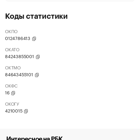
Коды статистики
ОКПО
0124786413
ОКАТО
84243855001
ОКТМО
84643455101
ОКФС
16
ОКОГУ
4210015
Интересное на РБК