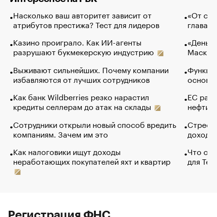
Насколько ваш авторитет зависит от
«От спо
атрибутов престижа? Тест для лидеров
глава к
Казино проиграло. Как ИИ-агенты
«Деньги
разрушают букмекерскую индустрию
Маск в 
Выживают сильнейших. Почему компании
Функции
избавляются от лучших сотрудников
основ э
Как банк Wildberries резко нарастил
ЕС раз
кредиты селлерам до атак на склады
нефти —
Сотрудники открыли новый способ вредить
Стресс 
компаниям. Зачем им это
доходов
Как налоговики ищут доходы
Что обв
неработающих покупателей яхт и квартир
для Tel
Регистрация ФНС