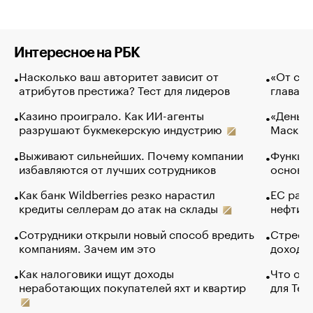
Интересное на РБК
Насколько ваш авторитет зависит от
«От спо
атрибутов престижа? Тест для лидеров
глава к
Казино проиграло. Как ИИ-агенты
«Деньги
разрушают букмекерскую индустрию
Маск в 
Выживают сильнейших. Почему компании
Функции
избавляются от лучших сотрудников
основ э
Как банк Wildberries резко нарастил
ЕС раз
кредиты селлерам до атак на склады
нефти —
Сотрудники открыли новый способ вредить
Стресс 
компаниям. Зачем им это
доходов
Как налоговики ищут доходы
Что обв
неработающих покупателей яхт и квартир
для Tel