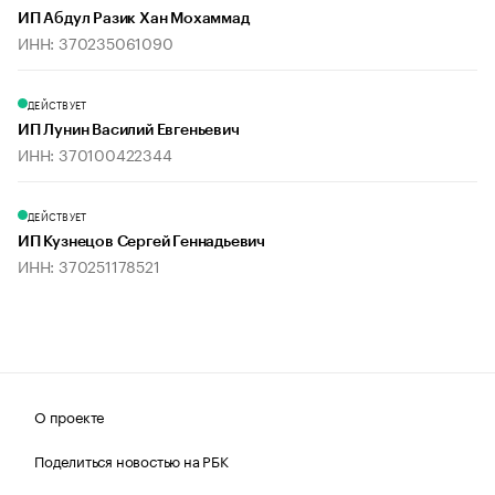
ИП Абдул Разик Хан Мохаммад
ИНН: 370235061090
ДЕЙСТВУЕТ
ИП Лунин Василий Евгеньевич
ИНН: 370100422344
ДЕЙСТВУЕТ
ИП Кузнецов Сергей Геннадьевич
ИНН: 370251178521
О проекте
Поделиться новостью на РБК