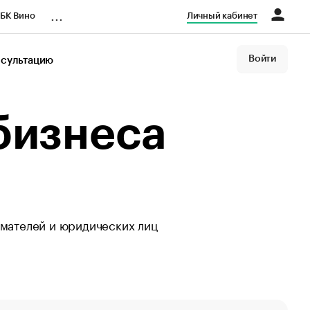
...
БК Вино
Личный кабинет
Войти
нсультацию
азета
бизнеса
мателей и юридических лиц