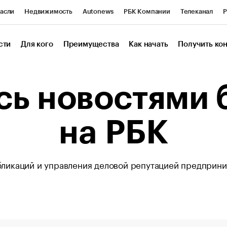
асли
Недвижимость
Autonews
РБК Компании
Телеканал
Р
К Курсы
РБК Life
Тренды
Визионеры
Национальные проекты
сти
Для кого
Преимущества
Как начать
Получить ко
онный клуб
Исследования
Кредитные рейтинги
Франшизы
Г
Проверка контрагентов
Политика
Экономика
Бизнес
сь новостями 
ы
на РБК
бликаций и управления деловой репутацией предприни