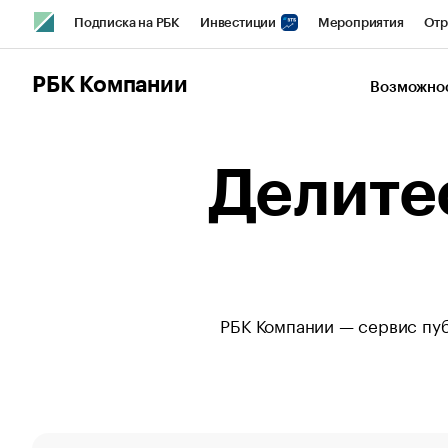
Подписка на РБК
Инвестиции
Мероприятия
Отр
Спорт
Школа управления РБК
РБК Образование
РБ
РБК Компании
Возможно
Город
Стиль
Крипто
РБК Бизнес-среда
Дискусси
Спецпроекты СПб
Конференции СПб
Спецпроекты
Делите
Технологии и медиа
Финансы
Рынок наличной валют
РБК Компании — сервис пу