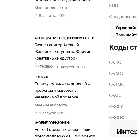
КПП
Мнение эксперта
8 августа 2026
Среднесписо
Управляйт
Повышайте
АССОЦИАЦИЯ ПРЕДПРИНИМАТЕЛЕЙ
Бизнес-спикер Алексей
Коды с
Жолобов выступил на Форуме
креативных индустрий
ОКПО
Интервью
8 августа 2026
ОКАТО
RULIZOR
Почему рынок автомобилей с
ОКТМО
пробегом нуждается в
ОКФС
независимой проверке
Мнение эксперта
ОКОГУ
8 августа 2026
ОКОПФ
«НОВЫЕ ГОРИЗОНТЫ»
Новые Горизонты обеспечили
Интер
пресс-поддержку в СМИ бренду