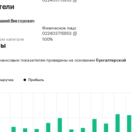
тели
надий Викторович
Физическое лицо
022403715953
ном капитале
100%
сы
нансовым показателям приведены на основании
бухгалтерской
Выручка
Прибыль