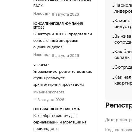
Насколь
БАСК
лидеро
Новость
8 августа 2026
Казино
индуст
КОНСАЛТИНГОВАЯ КОМПАНИЯ
BITOBE
В Лектории BITOBE представили
Выжива
обновленный инструмент
сотруд
оценки лидеров
Как бан
Новость
8 августа 2026
склады
Сотрудн
VPROEKTE
Управление строительством: как
Как нал
студия реализует
кварти
архитектурный проект дома
Мнение эксперта
8 августа 2026
Регист
ООО «МАЛЛЕНОМ СИСТЕМС»
Как выбрать систему для
Дата регистр
сериализации и агрегации на
производстве
Код налогово