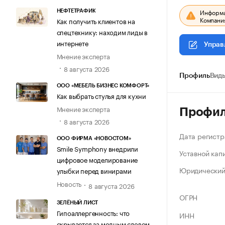
Информац
НЕФТЕТРАФИК
Компания
Как получить клиентов на
спецтехнику: находим лиды в
интернете
Управ
Мнение эксперта
8 августа 2026
Профиль
Виды
ООО «МЕБЕЛЬ БИЗНЕС КОМФОРТ»
Как выбрать стулья для кухни
Мнение эксперта
Профи
8 августа 2026
Дата регистр
ООО ФИРМА «НОВОСТОМ»
Smile Symphony внедрили
Уставной кап
цифровое моделирование
Юридический
улыбки перед винирами
Новость
8 августа 2026
ОГРН
ЗЕЛЁНЫЙ ЛИСТ
Гипоаллергенность: что
ИНН
скрывается за модным словом