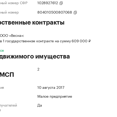
нный номер СФР
1028927612
нный номер
804010500807068
рственные контракты
 ООО «Весна»:
в 1 государственном контракте на сумму 609 000 ₽
все
 движимого имущества
2
 МСП
ния
10 августа 2017
Малое предприятие
лучателей
Да
и