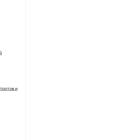
й
тортов и