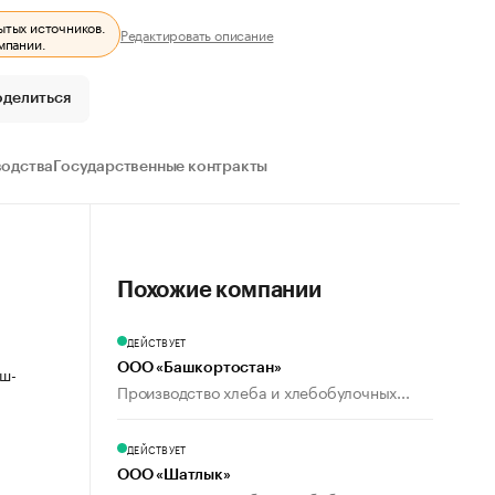
ытых источников.
Редактировать описание
мпании.
оделиться
водства
Государственные контракты
Похожие компании
ДЕЙСТВУЕТ
ООО «Башкортостан»
аш-
Производство хлеба и хлебобулочных...
ДЕЙСТВУЕТ
ООО «Шатлык»