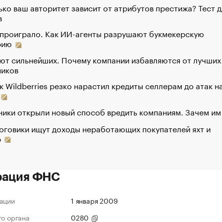
ко ваш авторитет зависит от атрибутов престижа? Тест д
в
 проиграло. Как ИИ-агенты разрушают букмекерскую
рию
ют сильнейших. Почему компании избавляются от лучших
ников
к Wildberries резко нарастил кредиты селлерам до атак н
ики открыли новый способ вредить компаниям. Зачем им
оговики ищут доходы неработающих покупателей яхт и
р
рация ФНС
ации
1 января 2009
го органа
0280