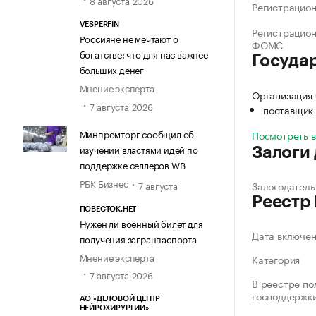
8 августа 2026
Регистрацио
VESPERFIN
Регистрацио
Россияне не мечтают о
ФОМС
богатстве: что для нас важнее
Госуда
больших денег
Мнение эксперта
Организация
7 августа 2026
поставщик 
Минпромторг сообщил об
Посмотреть 
изучении властями идей по
Залоги
поддержке селлеров WB
РБК Бизнес
7 августа
Залогодатель
Реестр
ПОВЕСТОК.НЕТ
Нужен ли военный билет для
Дата включе
получения загранпаспорта
Мнение эксперта
Категория
7 августа 2026
В реестре по
господдержк
АО «ДЕЛОВОЙ ЦЕНТР
НЕЙРОХИРУРГИИ»