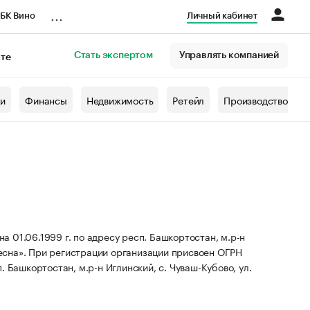
...
БК Вино
Личный кабинет
Стать экспертом
Управлять компанией
кте
азета
жи
Финансы
Недвижимость
Ретейл
Производство
 01.06.1999 г. по адресу респ. Башкортостан, м.р-н
есна».
При регистрации организации присвоен ОГРН
 Башкортостан, м.р-н Иглинский, с. Чуваш-Кубово, ул.