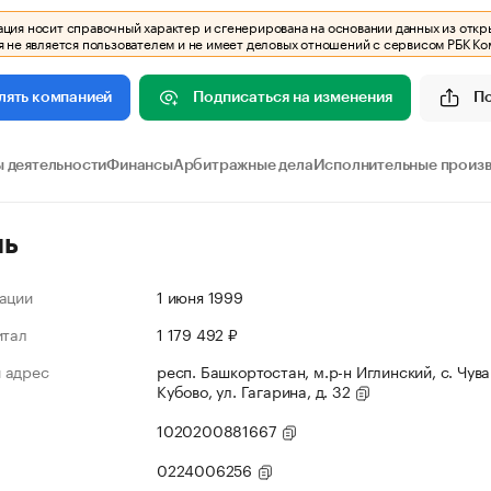
ия носит справочный характер и сгенерирована на основании данных из откр
 не является пользователем и не имеет деловых отношений с сервисом РБК Ко
Подписаться на изменения
П
лять компанией
 деятельности
Финансы
Арбитражные дела
Исполнительные произ
ль
ации
1 июня 1999
итал
1 179 492 ₽
 адрес
респ. Башкортостан, м.р-н Иглинский, с. Чув
Кубово, ул. Гагарина, д. 32
1020200881667
0224006256