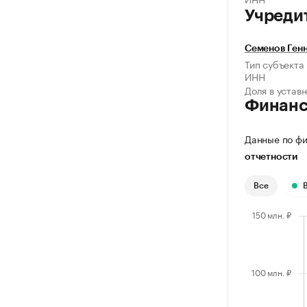
Учреди
Семенов Ген
Тип субъекта
ИНН
Доля в устав
Финан
Данные по фи
отчетности
Все