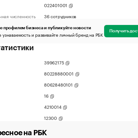
022401001
чная численность
36 сотрудников
е профилем бизнеса и публикуйте новости
Получить дос
 узнаваемость и развивайте личный бренд на РБК
татистики
39962175
80228880001
80628480101
16
4210014
12300
есное на РБК