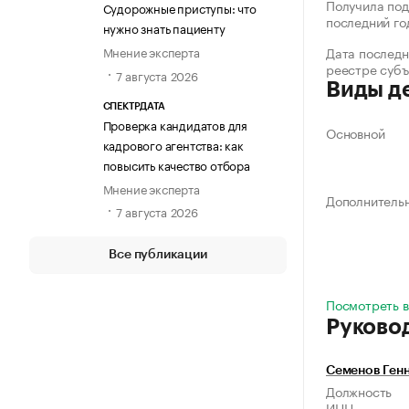
Получила под
Судорожные приступы: что
последний го
нужно знать пациенту
Мнение эксперта
Дата последн
реестре суб
7 августа 2026
Виды д
СПЕКТРДАТА
Проверка кандидатов для
Основной
кадрового агентства: как
повысить качество отбора
Мнение эксперта
Дополнитель
7 августа 2026
Все публикации
Посмотреть в
Руково
Семенов Ген
Должность
ИНН