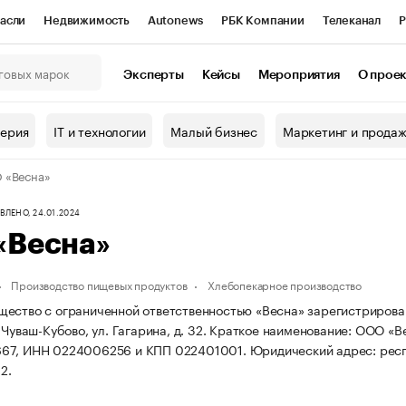
асли
Недвижимость
Autonews
РБК Компании
Телеканал
Р
К Курсы
РБК Life
Тренды
Визионеры
Национальные проекты
Эксперты
Кейсы
Мероприятия
О прое
онный клуб
Исследования
Кредитные рейтинги
Франшизы
Г
терия
IT и технологии
Малый бизнес
Маркетинг и прода
Проверка контрагентов
Политика
Экономика
Бизнес
 «Весна»
ы
ЛЕНО, 24.01.2024
«Весна»
Производство пищевых продуктов
Хлебопекарное производство
ество с ограниченной ответственностью «Весна» зарегистрирована
 Чуваш-Кубово, ул. Гагарина, д. 32.
Краткое наименование: ООО «В
67, ИНН 0224006256 и КПП 022401001.
Юридический адрес: респ.
2.