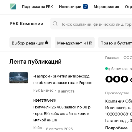
Подписка на РБК
Инвестиции
Мероприятия
Отр
Спорт
Школа управления РБК
РБК Образование
РБ
РБК Компании
Город
Стиль
Крипто
РБК Бизнес-среда
Дискусси
Выбор редакции
Менеджмент и HR
Право и бухгал
Спецпроекты СПб
Конференции СПб
Спецпроекты
Главная
ООО
Технологии и медиа
Финансы
Рынок наличной валют
Лента публикаций
ДЕЙСТВУЕТ
ОБНОВ
«Газпром» заметил антирекорд
ООО 
по объему запасов газа в Европе
РБК Бизнес
8 августа
Производство
Компания Общ
НЕФТЕТРАФИК
Получили 26 468 заявок по 38 р
Иглинский, с.
через ВК: кейс онлайн-школы в
10202008816
мягкой нише
Гагарина, д. 3
Кейс
8 августа 2026
Подробнее