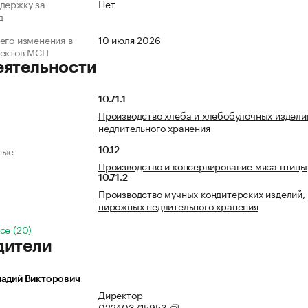
держку за
Нет
д
его изменения в
10 июля 2026
ъектов МСП
еятельности
10.71.1
Производство хлеба и хлебобулочных издели
недлительного хранения
ные
10.12
Производство и консервирование мяса птицы
10.71.2
Производство мучных кондитерских изделий, 
пирожных недлительного хранения
се (20)
дители
надий Викторович
Директор
022403715953