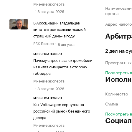
Мнение эксперта
Наименование
8 августа 2026
органа
В Ассоциации владельцев
Адрес налого
кинотеатров назвали «самый
страшный день» в году
Арбитр
РБК Бизнес
8 августа
2 дел на с
RUSSIFICATION.RU
Почему спрос на электромобили
Проигранных
из Китая смещается в сторону
Посмотреть 
гибридов
Исполн
Мнение эксперта
8 августа 2026
Количество
RUSSIFICATION.RU
Сумма
Как Volkswagen вернулся на
российский рынок без единого
Посмотреть 
дилера
Социал
Мнение эксперта