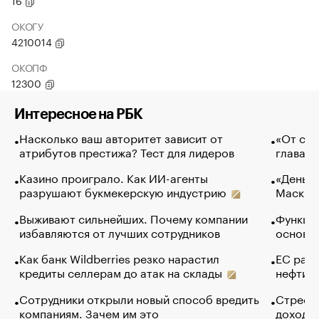
16
ОКОГУ
4210014
ОКОПФ
12300
Интересное на РБК
Насколько ваш авторитет зависит от
«От спо
атрибутов престижа? Тест для лидеров
глава к
Казино проиграло. Как ИИ-агенты
«Деньги
разрушают букмекерскую индустрию
Маск в 
Выживают сильнейших. Почему компании
Функции
избавляются от лучших сотрудников
основ э
Как банк Wildberries резко нарастил
ЕС раз
кредиты селлерам до атак на склады
нефти —
Сотрудники открыли новый способ вредить
Стресс 
компаниям. Зачем им это
доходов