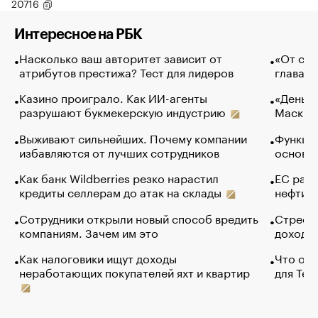
20716
Интересное на РБК
Насколько ваш авторитет зависит от
«От спо
атрибутов престижа? Тест для лидеров
глава к
Казино проиграло. Как ИИ-агенты
«Деньги
разрушают букмекерскую индустрию
Маск в 
Выживают сильнейших. Почему компании
Функции
избавляются от лучших сотрудников
основ э
Как банк Wildberries резко нарастил
ЕС раз
кредиты селлерам до атак на склады
нефти —
Сотрудники открыли новый способ вредить
Стресс 
компаниям. Зачем им это
доходов
Как налоговики ищут доходы
Что обв
неработающих покупателей яхт и квартир
для Tel