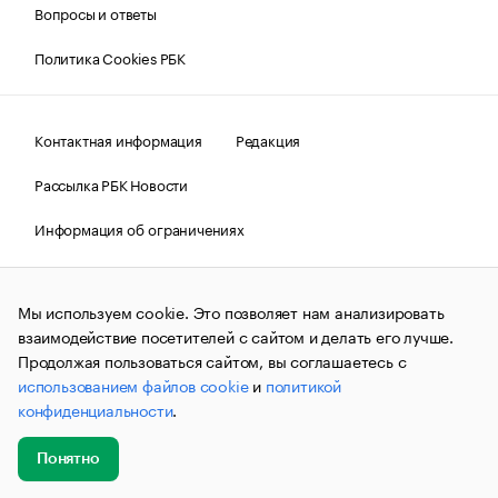
Вопросы и ответы
Политика Cookies РБК
Контактная информация
Редакция
Рассылка РБК Новости
Информация об ограничениях
Правовая информация
О соблюдении авторских прав
Мы используем cookie. Это позволяет нам анализировать
© АО «РОСБИЗНЕСКОНСАЛТИНГ»,
1995–2026.
Сообщения
и материалы информационного агентства «РБК»
взаимодействие посетителей с сайтом и делать его лучше.
(зарегистрировано Федеральной службой по надзору в сфере
Продолжая пользоваться сайтом, вы соглашаетесь с
связи, информационных технологий и массовых
использованием файлов cookie
и
политикой
коммуникаций (Роскомнадзор) 09.12.2015 за номером ИА
№ФС77-63848) сопровождаются пометкой «РБК». Отдельные
конфиденциальности
.
публикации могут содержать информацию,
не предназначенную для пользователей
до 18 лет.
companycardsfeedback@rbc.ru
Понятно
Добавить
Главное
Эксперты
Кейсы
Мероприятия