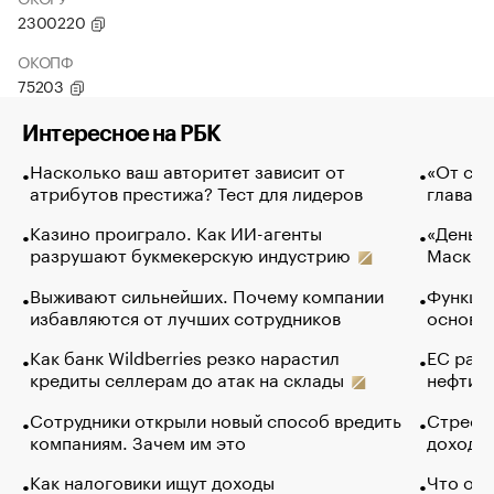
2300220
ОКОПФ
75203
Интересное на РБК
Насколько ваш авторитет зависит от
«От спо
атрибутов престижа? Тест для лидеров
глава к
Казино проиграло. Как ИИ-агенты
«Деньги
разрушают букмекерскую индустрию
Маск в 
Выживают сильнейших. Почему компании
Функции
избавляются от лучших сотрудников
основ э
Как банк Wildberries резко нарастил
ЕС раз
кредиты селлерам до атак на склады
нефти —
Сотрудники открыли новый способ вредить
Стресс 
компаниям. Зачем им это
доходов
Как налоговики ищут доходы
Что обв