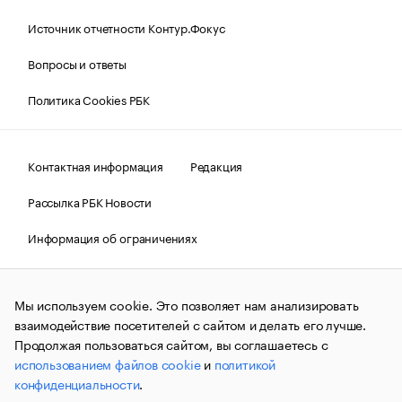
Источник отчетности Контур.Фокус
Вопросы и ответы
Политика Cookies РБК
Контактная информация
Редакция
Рассылка РБК Новости
Информация об ограничениях
Правовая информация
О соблюдении авторских прав
Мы используем cookie. Это позволяет нам анализировать
© АО «РОСБИЗНЕСКОНСАЛТИНГ»,
1995–2026.
Сообщения
и материалы информационного агентства «РБК»
взаимодействие посетителей с сайтом и делать его лучше.
(зарегистрировано Федеральной службой по надзору в сфере
Продолжая пользоваться сайтом, вы соглашаетесь с
связи, информационных технологий и массовых
использованием файлов cookie
и
политикой
коммуникаций (Роскомнадзор) 09.12.2015 за номером ИА
№ФС77-63848) сопровождаются пометкой «РБК». Отдельные
конфиденциальности
.
публикации могут содержать информацию,