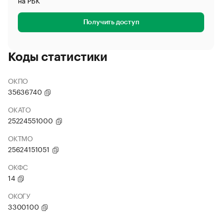
на РБК
Получить доступ
Коды статистики
ОКПО
35636740
ОКАТО
25224551000
ОКТМО
25624151051
ОКФС
14
ОКОГУ
3300100