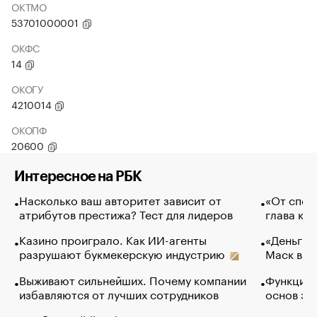
ОКТМО
53701000001
ОКФС
14
ОКОГУ
4210014
ОКОПФ
20600
Интересное на РБК
Насколько ваш авторитет зависит от
«От спор
атрибутов престижа? Тест для лидеров
глава ко
Казино проиграло. Как ИИ-агенты
«Деньги б
разрушают букмекерскую индустрию
Маск в и
Выживают сильнейших. Почему компании
Функции 
избавляются от лучших сотрудников
основ эф