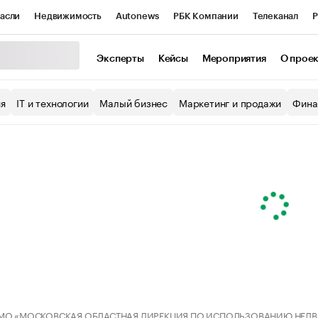
асли
Недвижимость
Autonews
РБК Компании
Телеканал
Р
К Курсы
РБК Life
Тренды
Визионеры
Национальные проекты
Эксперты
Кейсы
Мероприятия
О прое
уб
Исследования
Кредитные рейтинги
Франшизы
Газета
ия
IT и технологии
Малый бизнес
Маркетинг и продажи
Фина
Проверка контрагентов
Политика
Экономика
Бизнес
ы
 МО «МОСКОВСКАЯ ОБЛАСТНАЯ ДИРЕКЦИЯ ПО ИСПОЛЬЗОВАНИЮ НЕД