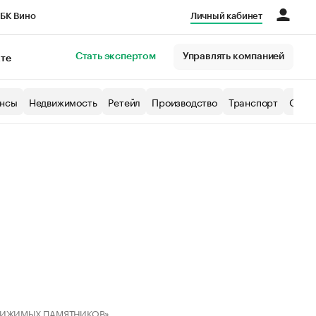
БК Вино
Личный кабинет
Город
Стать экспертом
Управлять компанией
кте
нсы
Недвижимость
Ретейл
Производство
Транспорт
Образ
ВИЖИМЫХ ПАМЯТНИКОВ»