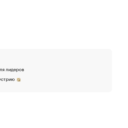
для лидеров
дустрию