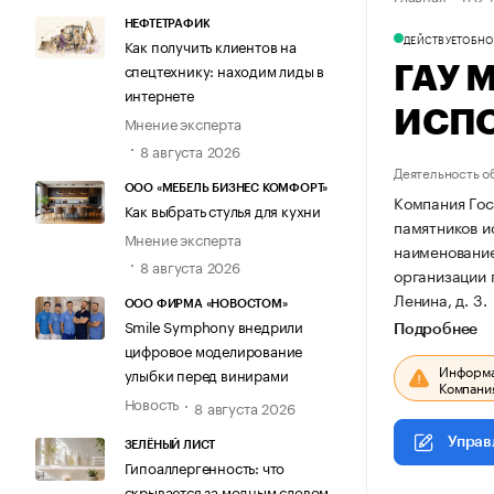
НЕФТЕТРАФИК
ДЕЙСТВУЕТ
ОБНОВ
Как получить клиентов на
спецтехнику: находим лиды в
ГАУ 
интернете
ИСП
Мнение эксперта
8 августа 2026
Деятельность о
ООО «МЕБЕЛЬ БИЗНЕС КОМФОРТ»
Компания Гос
Как выбрать стулья для кухни
памятников ис
Мнение эксперта
наименован
8 августа 2026
организации
Ленина, д. 3.
ООО ФИРМА «НОВОСТОМ»
Smile Symphony внедрили
Подробнее
цифровое моделирование
Информац
улыбки перед винирами
Компания
Новость
8 августа 2026
Управ
ЗЕЛЁНЫЙ ЛИСТ
Гипоаллергенность: что
скрывается за модным словом