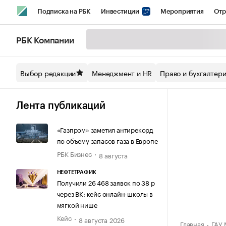
Подписка на РБК
Инвестиции
Мероприятия
Отр
Спорт
Школа управления РБК
РБК Образование
РБ
РБК Компании
Стиль
Крипто
РБК Бизнес-среда
Дискуссионный кл
Выбор редакции
Менеджмент и HR
Право и бухгалтер
Спецпроекты СПб
Конференции СПб
Спецпроекты
Технологии и медиа
Финансы
Рынок наличной валют
Лента публикаций
«Газпром» заметил антирекорд
по объему запасов газа в Европе
РБК Бизнес
8 августа
НЕФТЕТРАФИК
Получили 26 468 заявок по 38 р
через ВК: кейс онлайн-школы в
мягкой нише
Кейс
8 августа 2026
Главная
ГАУ