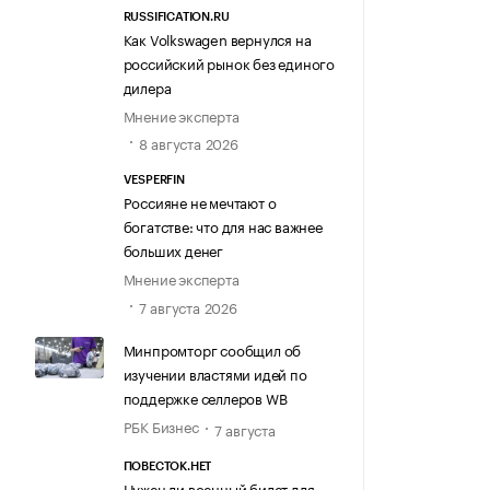
RUSSIFICATION.RU
Как Volkswagen вернулся на
российский рынок без единого
дилера
Мнение эксперта
8 августа 2026
VESPERFIN
Россияне не мечтают о
богатстве: что для нас важнее
больших денег
Мнение эксперта
7 августа 2026
Минпромторг сообщил об
изучении властями идей по
поддержке селлеров WB
РБК Бизнес
7 августа
ПОВЕСТОК.НЕТ
Нужен ли военный билет для