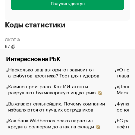
Получить доступ
Коды статистики
ОКОПФ
67
Интересное на РБК
Насколько ваш авторитет зависит от
«От спо
атрибутов престижа? Тест для лидеров
глава к
Казино проиграло. Как ИИ-агенты
«Деньги
разрушают букмекерскую индустрию
Маск в 
Выживают сильнейших. Почему компании
Функции
избавляются от лучших сотрудников
основ э
Как банк Wildberries резко нарастил
ЕС раз
кредиты селлерам до атак на склады
нефти —