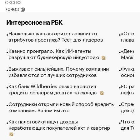
ОКОПФ
70403
Интересное на РБК
Насколько ваш авторитет зависит от
«От спо
атрибутов престижа? Тест для лидеров
глава к
Казино проиграло. Как ИИ-агенты
«Деньги
разрушают букмекерскую индустрию
Маск в 
Выживают сильнейших. Почему компании
Функции
избавляются от лучших сотрудников
основ э
Как банк Wildberries резко нарастил
ЕС раз
кредиты селлерам до атак на склады
нефти —
Сотрудники открыли новый способ вредить
Стресс 
компаниям. Зачем им это
доходов
Как налоговики ищут доходы
Что обв
неработающих покупателей яхт и квартир
для Tel